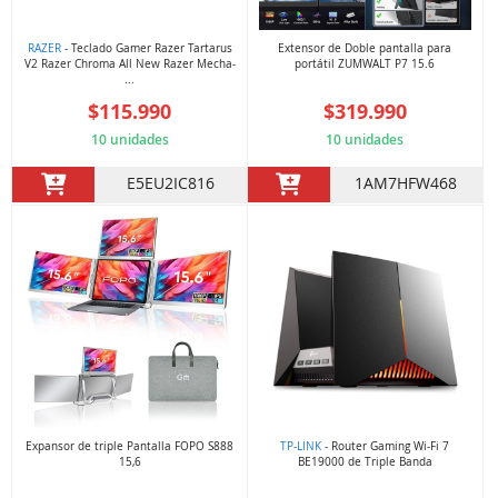
RAZER
- Teclado Gamer Razer Tartarus
Extensor de Doble pantalla para
V2 Razer Chroma All New Razer Mecha-
portátil ZUMWALT P7 15.6
...
$115.990
$319.990
10 unidades
10 unidades
E5EU2IC816
1AM7HFW468
Expansor de triple Pantalla FOPO S888
TP-LINK
- Router Gaming Wi-Fi 7
15,6
BE19000 de Triple Banda