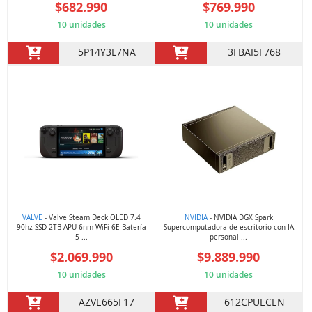
$682.990
$769.990
10 unidades
10 unidades
5P14Y3L7NA
3FBAI5F768
VALVE
- Valve Steam Deck OLED 7.4
NVIDIA
- NVIDIA DGX Spark
90hz SSD 2TB APU 6nm WiFi 6E Batería
Supercomputadora de escritorio con IA
5 ...
personal ...
$2.069.990
$9.889.990
10 unidades
10 unidades
AZVE665F17
612CPUECEN