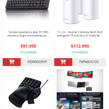
Teclado inalambrico Aula F75 PRO
TP-LINK
- Pack de 3 Sistema Mesh Wi-Fi
mecanico Negro retroiluminación ...
Inteligente TP-Link Deco S7 Doble Ba ...
$91.990
$112.990
10 unidades
10 unidades
FIER0DO5YF
7VFN81E72C