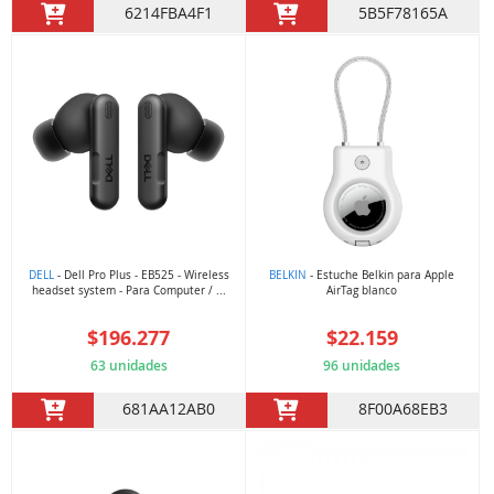
6214FBA4F1
5B5F78165A
DELL
- Dell Pro Plus - EB525 - Wireless
BELKIN
- Estuche Belkin para Apple
headset system - Para Computer / ...
AirTag blanco
$196.277
$22.159
63 unidades
96 unidades
681AA12AB0
8F00A68EB3