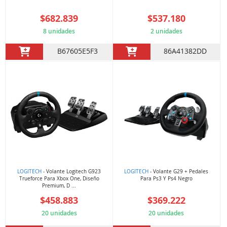
$682.839
$537.180
8 unidades
2 unidades
B67605E5F3
86A41382DD
LOGITECH
- Volante Logitech G923
LOGITECH
- Volante G29 + Pedales
Trueforce Para Xbox One, Diseño
Para Ps3 Y Ps4 Negro
Premium, D ...
$458.883
$369.222
20 unidades
20 unidades