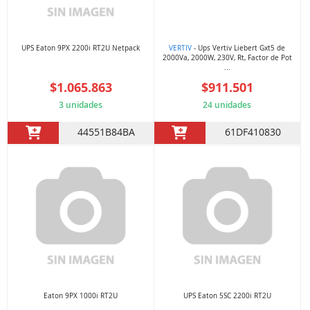
UPS Eaton 9PX 2200i RT2U Netpack
VERTIV
- Ups Vertiv Liebert Gxt5 de
2000Va, 2000W, 230V, Rt, Factor de Pot
...
$1.065.863
$911.501
3 unidades
24 unidades
44551B84BA
61DF410830
Eaton 9PX 1000i RT2U
UPS Eaton 5SC 2200i RT2U