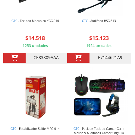
GTC
- Teclado Mecanico KGG-010
GTC
- Audifono HSG-613
$14.518
$15.123
1253 unidades
1924 unidades
CE83809AAA
E7144621A9
GTC
- Establizador Selfie MPG-014
GTC
- Pack de Teclado Gamer Gtc +
Mouse y Audifonos Gamer Cbg 014