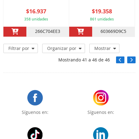
$16.937
$19.358
358 unidades
861 unidades
266C704EE3
603669D9C5
Filtrar por
Organizar por
Mostrar
Mostrando
41
a
46
de
46
Síguenos en:
Síguenos en: