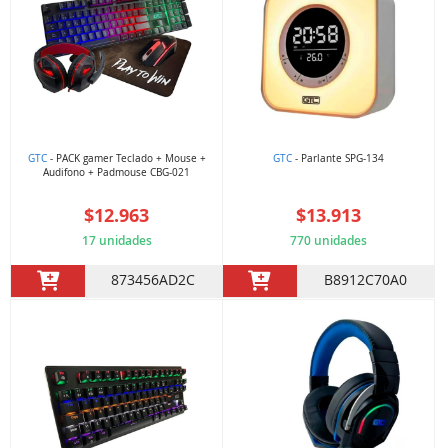
GTC
- PACK gamer Teclado + Mouse +
GTC
- Parlante SPG-134
Audifono + Padmouse CBG-021
$12.963
$13.913
17 unidades
770 unidades
873456AD2C
B8912C70A0