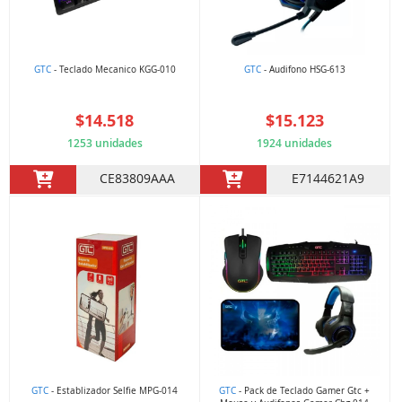
GTC
- Teclado Mecanico KGG-010
GTC
- Audifono HSG-613
$14.518
$15.123
1253 unidades
1924 unidades
CE83809AAA
E7144621A9
GTC
- Establizador Selfie MPG-014
GTC
- Pack de Teclado Gamer Gtc +