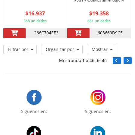
Mouse y Audifonos Gamer Cbg 014
$16.937
$19.358
358 unidades
861 unidades
266C704EE3
603669D9C5
Filtrar por
Organizar por
Mostrar
Mostrando
1
a
46
de
46
Síguenos en:
Síguenos en: