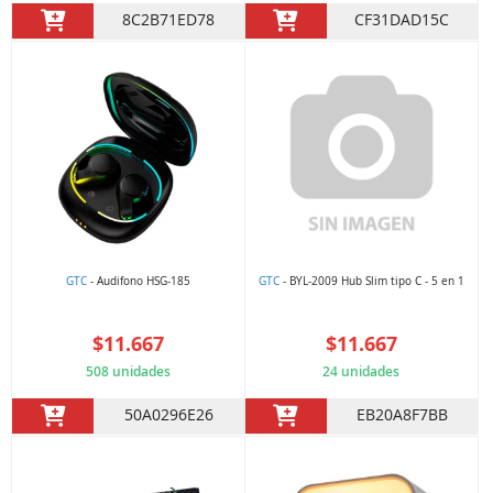
8C2B71ED78
CF31DAD15C
GTC
- Audifono HSG-185
GTC
- BYL-2009 Hub Slim tipo C - 5 en 1
$11.667
$11.667
508 unidades
24 unidades
50A0296E26
EB20A8F7BB