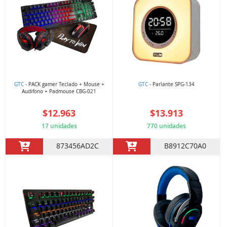
GTC
- PACK gamer Teclado + Mouse +
GTC
- Parlante SPG-134
Audifono + Padmouse CBG-021
$12.963
$13.913
17 unidades
770 unidades
873456AD2C
B8912C70A0