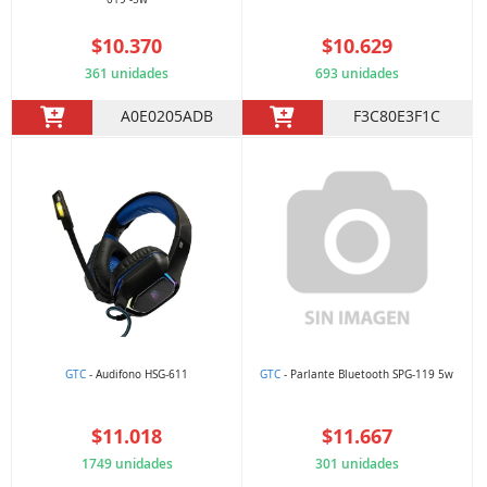
$10.370
$10.629
361 unidades
693 unidades
A0E0205ADB
F3C80E3F1C
GTC
- Audifono HSG-611
GTC
- Parlante Bluetooth SPG-119 5w
$11.018
$11.667
1749 unidades
301 unidades