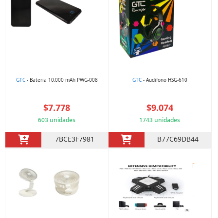
GTC
- Bateria 10,000 mAh PWG-008
GTC
- Audifono HSG-610
$7.778
$9.074
603 unidades
1743 unidades
7BCE3F7981
B77C69DB44