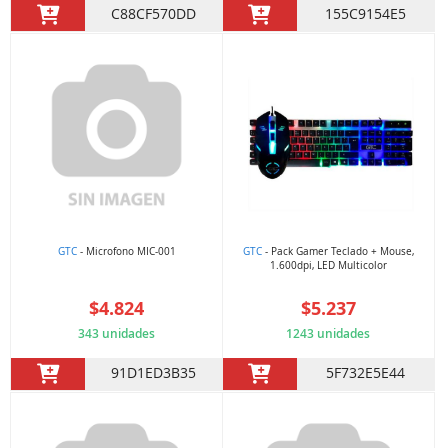
C88CF570DD
155C9154E5
GTC
- Microfono MIC-001
GTC
- Pack Gamer Teclado + Mouse,
1.600dpi, LED Multicolor
$4.824
$5.237
343 unidades
1243 unidades
91D1ED3B35
5F732E5E44