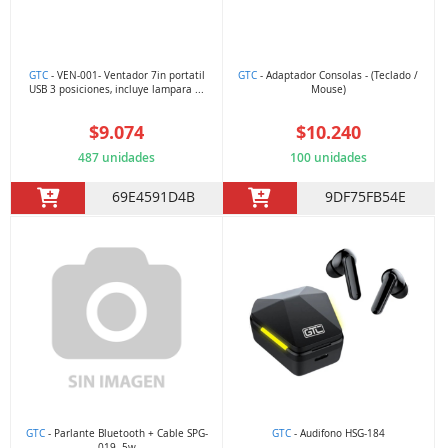
GTC
- VEN-001- Ventador 7in portatil
GTC
- Adaptador Consolas - (Teclado /
USB 3 posiciones, incluye lampara ...
Mouse)
$9.074
$10.240
487 unidades
100 unidades
69E4591D4B
9DF75FB54E
GTC
- Parlante Bluetooth + Cable SPG-
GTC
- Audifono HSG-184
019 -5w