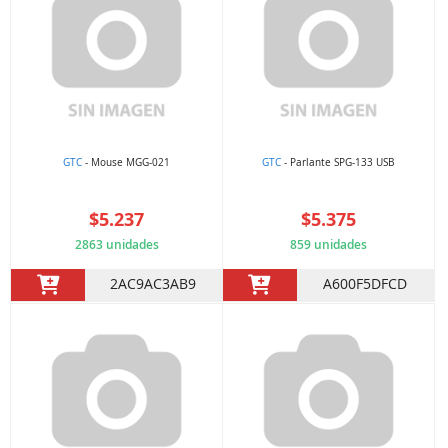
GTC
- Mouse MGG-021
GTC
- Parlante SPG-133 USB
$5.237
$5.375
2863 unidades
859 unidades
2AC9AC3AB9
A600F5DFCD