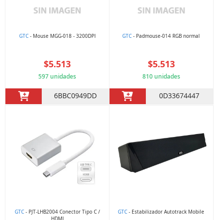
GTC
- Mouse MGG-018 - 3200DPI
GTC
- Padmouse-014 RGB normal
$5.513
$5.513
597 unidades
810 unidades
6BBC0949DD
0D33674447
GTC
- PJT-LHB2004 Conector Tipo C /
GTC
- Estabilizador Autotrack Mobile
HDMI