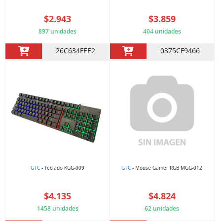
$2.943
$3.859
897 unidades
404 unidades
26C634FEE2
0375CF9466
GTC
- Teclado KGG-009
GTC
- Mouse Gamer RGB MGG-012
$4.135
$4.824
1458 unidades
62 unidades