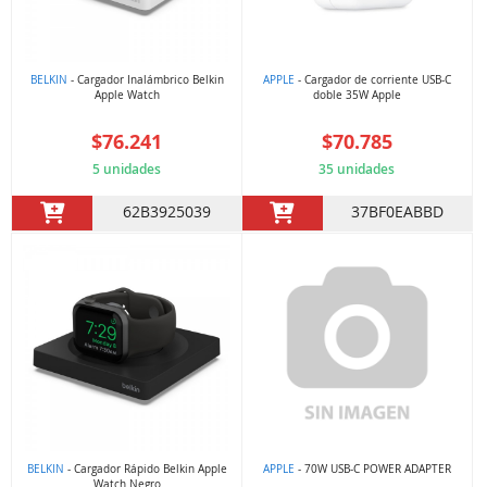
BELKIN
- Cargador Inalámbrico Belkin
APPLE
- Cargador de corriente USB-C
Apple Watch
doble 35W Apple
$76.241
$70.785
5 unidades
35 unidades
62B3925039
37BF0EABBD
BELKIN
- Cargador Rápido Belkin Apple
APPLE
- 70W USB-C POWER ADAPTER
Watch Negro