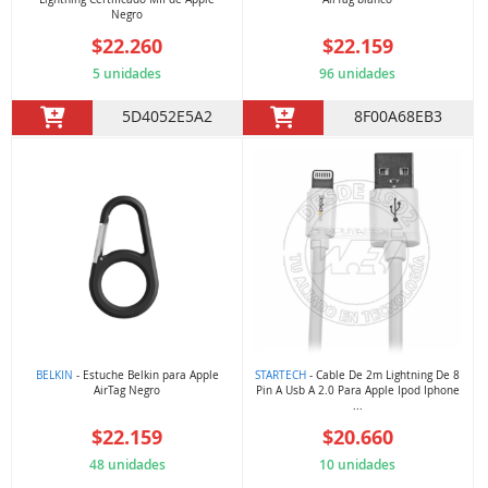
Negro
$22.260
$22.159
5 unidades
96 unidades
5D4052E5A2
8F00A68EB3
BELKIN
- Estuche Belkin para Apple
STARTECH
- Cable De 2m Lightning De 8
AirTag Negro
Pin A Usb A 2.0 Para Apple Ipod Iphone
...
$22.159
$20.660
48 unidades
10 unidades