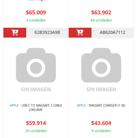
$65.009
$63.902
4 unidades
44 unidades
62B3923A9B
AB620A7112
APPLE
- USB-C TO MAGSAFE 3 CABLE
APPLE
- MAGSAFE CHARGER (1 M)
(2M)-AME
$59.914
$43.604
20 unidades
9 unidades