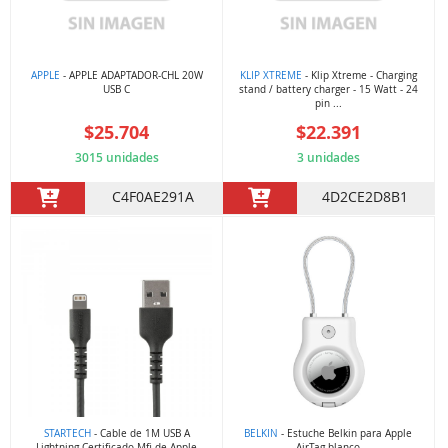
APPLE
- APPLE ADAPTADOR-CHL 20W
KLIP XTREME
- Klip Xtreme - Charging
USB C
stand / battery charger - 15 Watt - 24
pin ...
$25.704
$22.391
3015 unidades
3 unidades
C4F0AE291A
4D2CE2D8B1
STARTECH
- Cable de 1M USB A
BELKIN
- Estuche Belkin para Apple
Lightning Certificado Mfi de Apple
AirTag blanco