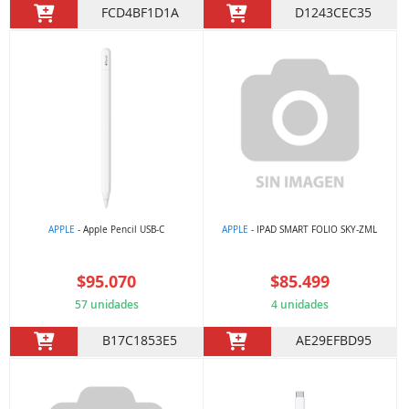
FCD4BF1D1A
D1243CEC35
APPLE
- Apple Pencil USB-C
APPLE
- IPAD SMART FOLIO SKY-ZML
$95.070
$85.499
57 unidades
4 unidades
B17C1853E5
AE29EFBD95