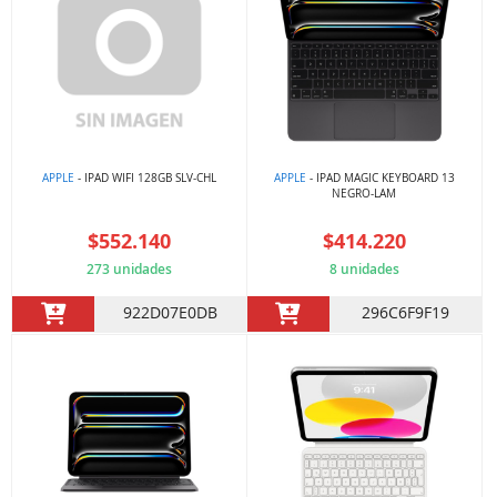
APPLE
- IPAD WIFI 128GB SLV-CHL
APPLE
- IPAD MAGIC KEYBOARD 13
NEGRO-LAM
$552.140
$414.220
273 unidades
8 unidades
922D07E0DB
296C6F9F19