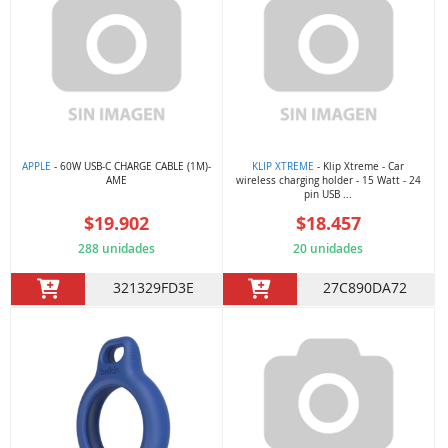
APPLE
- 60W USB-C CHARGE CABLE (1M)-
KLIP XTREME
- Klip Xtreme - Car
AME
wireless charging holder - 15 Watt - 24
pin USB ...
$19.902
$18.457
288 unidades
20 unidades
321329FD3E
27C890DA72