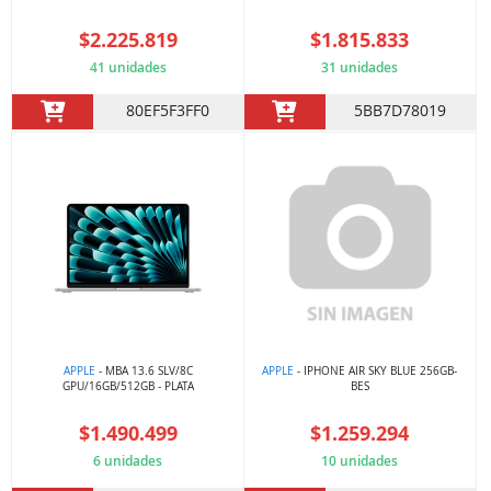
$2.225.819
$1.815.833
41 unidades
31 unidades
80EF5F3FF0
5BB7D78019
APPLE
- MBA 13.6 SLV/8C
APPLE
- IPHONE AIR SKY BLUE 256GB-
GPU/16GB/512GB - PLATA
BES
$1.490.499
$1.259.294
6 unidades
10 unidades