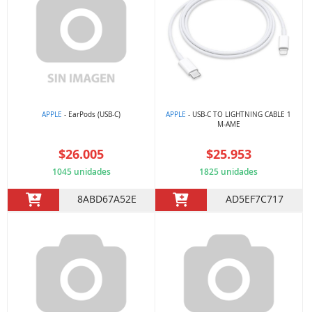
APPLE
- EarPods (USB-C)
APPLE
- USB-C TO LIGHTNING CABLE 1
M-AME
$26.005
$25.953
1045 unidades
1825 unidades
8ABD67A52E
AD5EF7C717