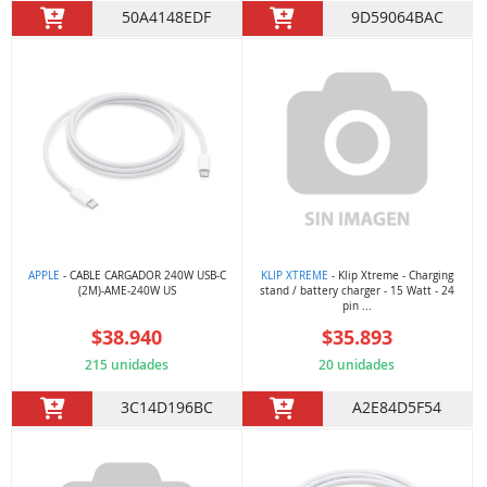
50A4148EDF
9D59064BAC
APPLE
- CABLE CARGADOR 240W USB-C
KLIP XTREME
- Klip Xtreme - Charging
(2M)-AME-240W US
stand / battery charger - 15 Watt - 24
pin ...
$38.940
$35.893
215 unidades
20 unidades
3C14D196BC
A2E84D5F54