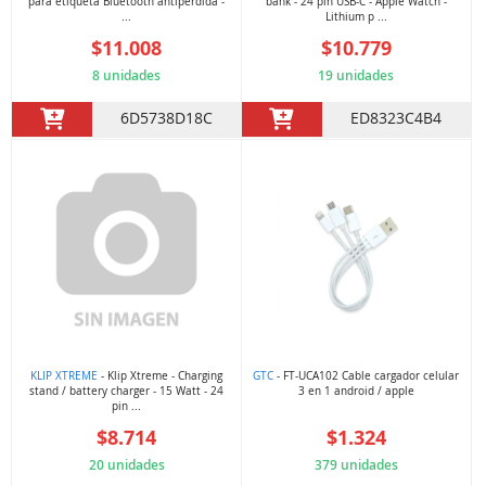
para etiqueta Bluetooth antipérdida -
bank - 24 pin USB-C - Apple Watch -
...
Lithium p ...
$11.008
$10.779
8 unidades
19 unidades
6D5738D18C
ED8323C4B4
KLIP XTREME
- Klip Xtreme - Charging
GTC
- FT-UCA102 Cable cargador celular
stand / battery charger - 15 Watt - 24
3 en 1 android / apple
pin ...
$8.714
$1.324
20 unidades
379 unidades