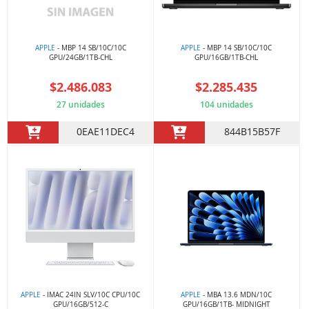
APPLE
- MBP 14 SB/10C/10C
APPLE
- MBP 14 SB/10C/10C
GPU/24GB/1TB-CHL
GPU/16GB/1TB-CHL
$2.486.083
$2.285.435
27 unidades
104 unidades
0EAE11DEC4
844B15B57F
APPLE
- IMAC 24IN SLV/10C CPU/10C
APPLE
- MBA 13.6 MDN/10C
GPU/16GB/512-C
GPU/16GB/1TB- MIDNIGHT