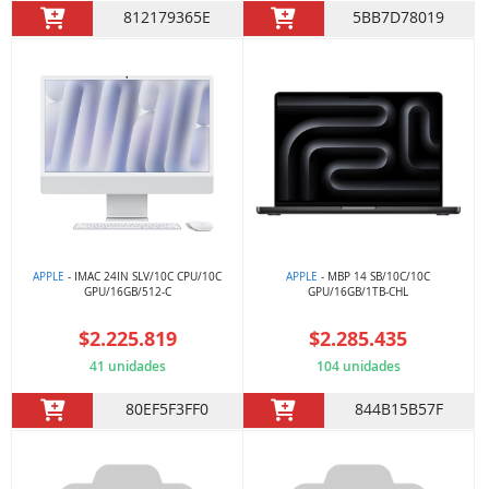
812179365E
5BB7D78019
APPLE
- IMAC 24IN SLV/10C CPU/10C
APPLE
- MBP 14 SB/10C/10C
GPU/16GB/512-C
GPU/16GB/1TB-CHL
$2.225.819
$2.285.435
41 unidades
104 unidades
80EF5F3FF0
844B15B57F