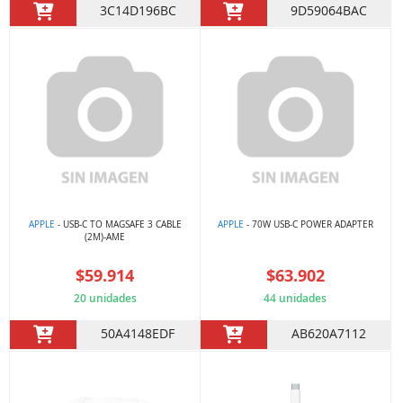
3C14D196BC
9D59064BAC
APPLE
- USB-C TO MAGSAFE 3 CABLE
APPLE
- 70W USB-C POWER ADAPTER
(2M)-AME
$59.914
$63.902
20 unidades
44 unidades
50A4148EDF
AB620A7112