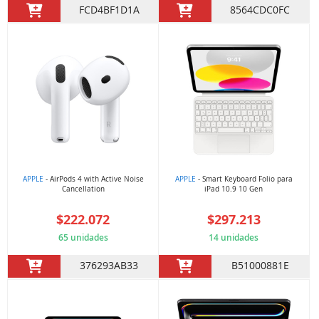
FCD4BF1D1A
8564CDC0FC
APPLE
- AirPods 4 with Active Noise
APPLE
- Smart Keyboard Folio para
Cancellation
iPad 10.9 10 Gen
$222.072
$297.213
65 unidades
14 unidades
376293AB33
B51000881E