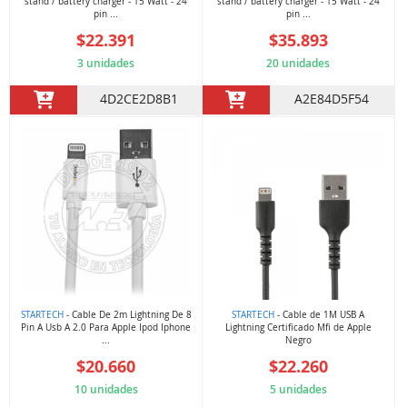
stand / battery charger - 15 Watt - 24
stand / battery charger - 15 Watt - 24
pin ...
pin ...
$22.391
$35.893
3 unidades
20 unidades
4D2CE2D8B1
A2E84D5F54
STARTECH
- Cable De 2m Lightning De 8
STARTECH
- Cable de 1M USB A
Pin A Usb A 2.0 Para Apple Ipod Iphone
Lightning Certificado Mfi de Apple
...
Negro
$20.660
$22.260
10 unidades
5 unidades