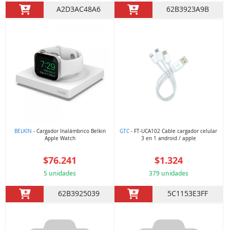
A2D3AC48A6
62B3923A9B
BELKIN
- Cargador Inalámbrico Belkin
GTC
- FT-UCA102 Cable cargador celular
Apple Watch
3 en 1 android / apple
$76.241
$1.324
5 unidades
379 unidades
62B3925039
5C1153E3FF