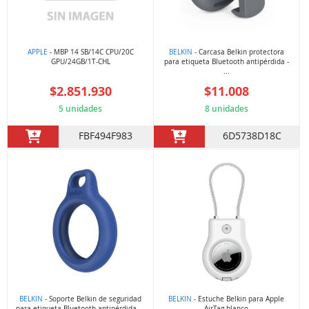
APPLE
- MBP 14 SB/14C CPU/20C
BELKIN
- Carcasa Belkin protectora
GPU/24GB/1T-CHL
para etiqueta Bluetooth antipérdida -
...
$2.851.930
$11.008
5 unidades
8 unidades
FBF494F983
6D5738D18C
BELKIN
- Soporte Belkin de seguridad
BELKIN
- Estuche Belkin para Apple
para etiqueta Bluetooth antipérdida ...
AirTag blanco