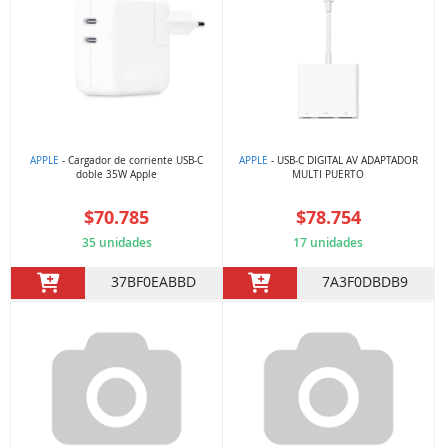
APPLE
- Cargador de corriente USB-C
APPLE
- USB-C DIGITAL AV ADAPTADOR
doble 35W Apple
MULTI PUERTO
$70.785
$78.754
35 unidades
17 unidades
37BF0EABBD
7A3F0DBDB9