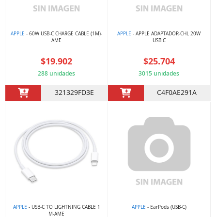
APPLE
- 60W USB-C CHARGE CABLE (1M)-
APPLE
- APPLE ADAPTADOR-CHL 20W
AME
USB C
$19.902
$25.704
288 unidades
3015 unidades
321329FD3E
C4F0AE291A
APPLE
- USB-C TO LIGHTNING CABLE 1
APPLE
- EarPods (USB-C)
M-AME