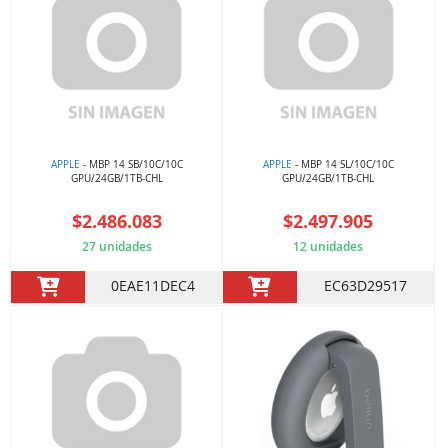
APPLE
- MBP 14 SB/10C/10C
APPLE
- MBP 14 SL/10C/10C
GPU/24GB/1TB-CHL
GPU/24GB/1TB-CHL
$2.486.083
$2.497.905
27 unidades
12 unidades
0EAE11DEC4
EC63D29517