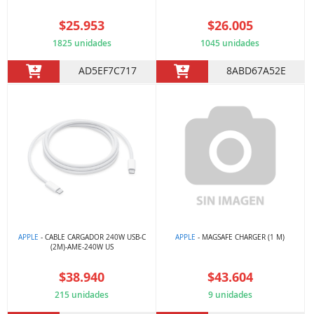
$25.953
$26.005
1825 unidades
1045 unidades
AD5EF7C717
8ABD67A52E
APPLE
- CABLE CARGADOR 240W USB-C
APPLE
- MAGSAFE CHARGER (1 M)
(2M)-AME-240W US
$38.940
$43.604
215 unidades
9 unidades