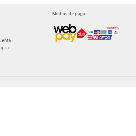
Medios de pago
uenta
mpra
.