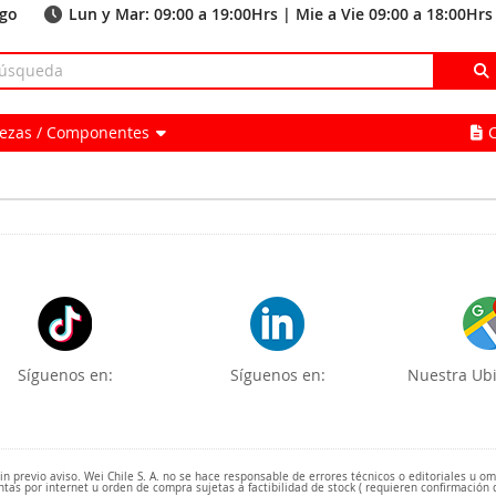
ago
Lun y Mar: 09:00 a 19:00Hrs | Mie a Vie 09:00 a 18:00Hrs
Piezas / Componentes
Síguenos en:
Síguenos en:
Nuestra Ubi
 previo aviso. Wei Chile S. A. no se hace responsable de errores técnicos o editoriales u o
ntas por internet u orden de compra sujetas a factibilidad de stock ( requieren confirmación 