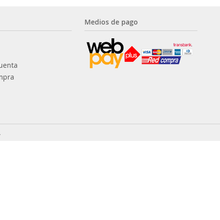
Medios de pago
uenta
mpra
.