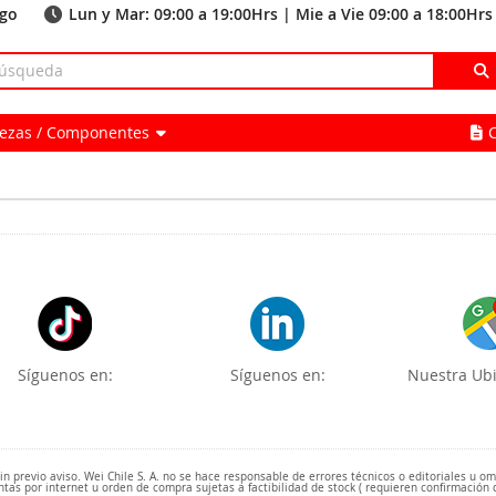
ago
Lun y Mar: 09:00 a 19:00Hrs | Mie a Vie 09:00 a 18:00Hrs
Piezas / Componentes
Síguenos en:
Síguenos en:
Nuestra Ubi
 previo aviso. Wei Chile S. A. no se hace responsable de errores técnicos o editoriales u o
ntas por internet u orden de compra sujetas a factibilidad de stock ( requieren confirmación 