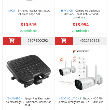
NEXXT
- Enchufes inteligentes nexxt
HIKVISION
- Cámara de Vigilancia
solutions nhp-s720
Hikvision, Tipo Bullet, Network
surveillanc ...
$10.515
$13.954
20 unidades
20 unidades
5E679D0C92
4522195E2B
KENSINGTON
- Apoya Pies Kensington
NEXXT SOLUTIONS
- Nexxt NHC-OF10
Solemassage, 5 Posiciones, Inclinacion
Cámara Inteligente Wi-Fi 2K+ 5MP RJ45
30 G ...