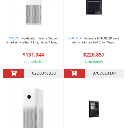
XIAOMI
- Purificador De Aire Xiaomi
NOTIFIER
- Gabinete NTF ABS2D para
Smart Air Purifier 4 Lite, Hasta 43m2, ...
Anunciador en Red Color Negro
$131.044
$226.857
20 unidades
6 unidades
62D0318B30
970D0E41A1