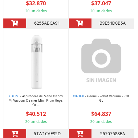
$32.870
$37.047
20 unidades
20 unidades
6255ABCA91
B9E54D0B5A
XIAOMI
- Aspiradora de Mano Xiaomi
XIAOMI
- Xiaomi - Robot Vacuum - P30
Mi Vacuum Cleaner Mini, Filtro Hepa,
GL
Co ...
$40.512
$64.837
20 unidades
20 unidades
61W1CAF85D
56707688EA