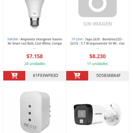
XIAOMI
- Ampolleta Inteligente Xiaomi
TP-LINK
- Tapo L630 - Bombilla/LED -
Mi Smart Led Bulb, Cool White, Compa
GU10 - 3.7 W (equivalente 50 W) - clas
...
...
$7.158
$8.230
20 unidades
11 unidades
61F93WF83D
5D5836B64F