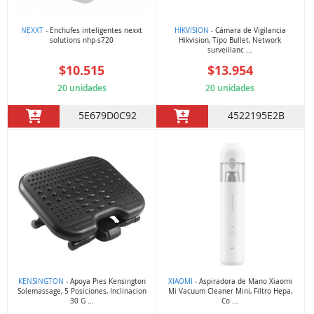
NEXXT
- Enchufes inteligentes nexxt
HIKVISION
- Cámara de Vigilancia
solutions nhp-s720
Hikvision, Tipo Bullet, Network
surveillanc ...
$10.515
$13.954
20 unidades
20 unidades
5E679D0C92
4522195E2B
KENSINGTON
- Apoya Pies Kensington
XIAOMI
- Aspiradora de Mano Xiaomi
Solemassage, 5 Posiciones, Inclinacion
Mi Vacuum Cleaner Mini, Filtro Hepa,
30 G ...
Co ...