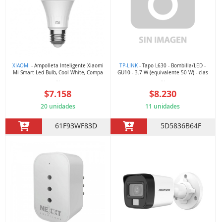
XIAOMI
- Ampolleta Inteligente Xiaomi
TP-LINK
- Tapo L630 - Bombilla/LED -
Mi Smart Led Bulb, Cool White, Compa
GU10 - 3.7 W (equivalente 50 W) - clas
...
...
$7.158
$8.230
20 unidades
11 unidades
61F93WF83D
5D5836B64F