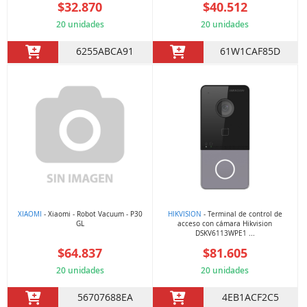
$32.870
$40.512
20 unidades
20 unidades
6255ABCA91
61W1CAF85D
XIAOMI
- Xiaomi - Robot Vacuum - P30
HIKVISION
- Terminal de control de
GL
acceso con cámara Hikvision
DSKV6113WPE1 ...
$64.837
$81.605
20 unidades
20 unidades
56707688EA
4EB1ACF2C5