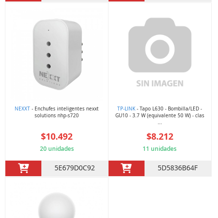
NEXXT
- Enchufes inteligentes nexxt
TP-LINK
- Tapo L630 - Bombilla/LED -
solutions nhp-s720
GU10 - 3.7 W (equivalente 50 W) - clas
...
$10.492
$8.212
20 unidades
11 unidades
5E679D0C92
5D5836B64F