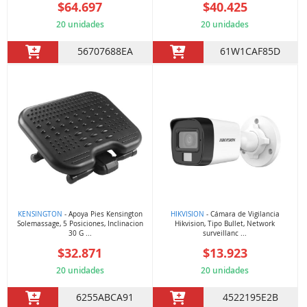
$64.697
$40.425
20 unidades
20 unidades
56707688EA
61W1CAF85D
KENSINGTON
- Apoya Pies Kensington
HIKVISION
- Cámara de Vigilancia
Solemassage, 5 Posiciones, Inclinacion
Hikvision, Tipo Bullet, Network
30 G ...
surveillanc ...
$32.871
$13.923
20 unidades
20 unidades
6255ABCA91
4522195E2B