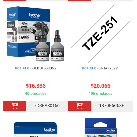
BROTHER
- PACK BTD60BKx2
BROTHER
- CINTA TZE251
$16.336
$20.066
40 unidades
106 unidades
7D3BA80166
1370B6C68E