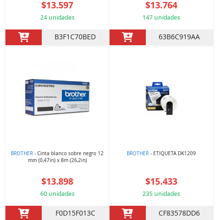
$13.597
$13.764
24 unidades
147 unidades
B3F1C70BED
63B6C919AA
BROTHER
- Cinta blanco sobre negro 12
BROTHER
- ETIQUETA DK1209
mm (0,47in) x 8m (26,2in)
$13.898
$15.433
60 unidades
235 unidades
F0D15F013C
CF83578DD6