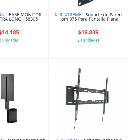
ON
- BASE MONITOR
KLIP XTREME
- Soporte de Pared
XTRA LONG K58305
Kpm 875 Para Pantalla Plana
$14.185
$16.839
2 unidades
20 unidades
E7729C83D0
5A85ADECF2