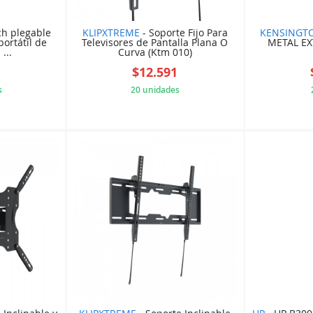
ch plegable
KLIPXTREME
- Soporte Fijo Para
KENSINGT
ortátil de
Televisores de Pantalla Plana O
METAL E
...
Curva (Ktm 010)
$12.591
s
20 unidades
3F0FF89
5F9C15573D