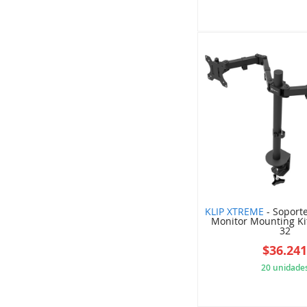
5DC
KLIP XTREME
- Soport
Monitor Mounting Ki
32
$36.24
20 unidade
5DC