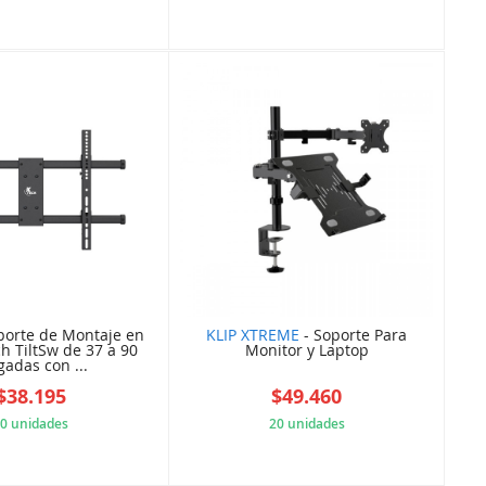
D72F549F7F
61410C65A5
porte de Montaje en
KLIP XTREME
- Soporte Para
h TiltSw de 37 a 90
Monitor y Laptop
gadas con ...
$38.195
$49.460
0 unidades
20 unidades
CF85785D29
615C748756