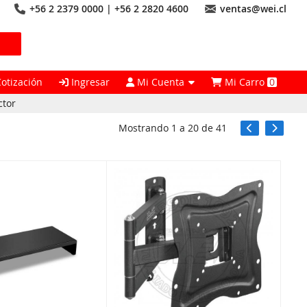
+56 2 2379 0000 | +56 2 2820 4600
ventas@wei.cl
Cotización
Ingresar
Mi Cuenta
Mi Carro
0
ctor
Mostrando
1
a
20
de
41