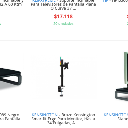
 Inclinable y
KLIPXTREME
- Soporte Inclinable
HP
- HP B300
 32 A 60 Ktm
Para Televisores de Pantalla Plana
O Curva 37 ...
9
$17.118
s
20 unidades
C11984A
5F9C18BC40
089 Negro
KENSINGTON
- Brazo Kensington
KENSINGTO
a Pantalla
Smartfit Ergo Para Monitor, Hasta
Stand
34 Pulgadas, A ...