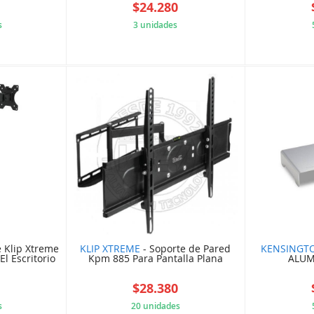
0
$24.280
s
3 unidades
3E8B9AB
637W3A3F7D
e Klip Xtreme
KLIP XTREME
- Soporte de Pared
KENSINGT
l Escritorio
Kpm 885 Para Pantalla Plana
ALUM
1
$28.380
s
20 unidades