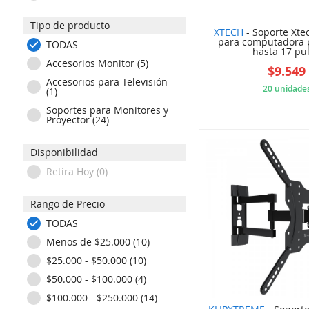
STARTECH (5)
Tipo de producto
STARTECH (4)
XTECH
- Soporte Xte
para computadora p
XTECH (2)
TODAS
hasta 17 pul 
Accesorios Monitor (5)
$9.549
Accesorios para Televisión
20 unidade
(1)
Soportes para Monitores y
29D
Proyector (24)
Disponibilidad
Retira Hoy (0)
Rango de Precio
TODAS
Menos de $25.000 (10)
$25.000 - $50.000 (10)
$50.000 - $100.000 (4)
$100.000 - $250.000 (14)