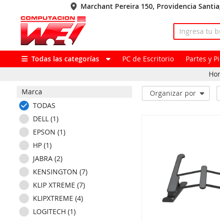
Marchant Pereira 150, Providencia Santi
Todas las categorías
PC de Escritorio
Partes y 
Ho
Marca
Organizar por
TODAS
DELL (1)
EPSON (1)
HP (1)
JABRA (2)
KENSINGTON (7)
KLIP XTREME (7)
KLIPXTREME (4)
LOGITECH (1)