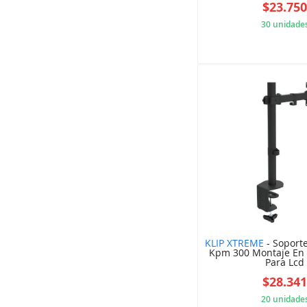
$23.75
30 unidade
5B4
KLIP XTREME
- Soport
Kpm 300 Montaje En E
Para Lcd
$28.34
20 unidade