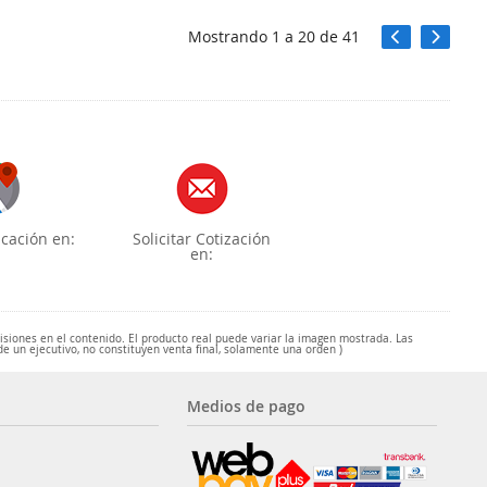
Mostrando
1
a
20
de
41
cación en:
Solicitar Cotización
en:
misiones en el contenido. El producto real puede variar la imagen mostrada. Las
de un ejecutivo, no constituyen venta final, solamente una orden )
Medios de pago