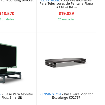
 PC Mounting Bracket
KLIPXTREME
- Soporte Inclinable
Para Televisores de Pantalla Plana
O Curva (Kt ...
$18.570
$19.029
2 unidades
20 unidades
ADD72EA67A
5FAD50CD4A
N
- Base Para Monitor
KENSINGTON
- Base Para Monitor
 Plus, Smartfit
Extralargo K52797