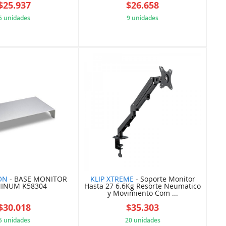
$25.937
$26.658
5 unidades
9 unidades
5D54834ED9
5D640DFC0B
ON
- BASE MONITOR
KLIP XTREME
- Soporte Monitor
INUM K58304
Hasta 27 6.6Kg Resorte Neumatico
y Movimiento Com ...
$30.018
$35.303
5 unidades
20 unidades