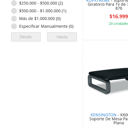
KLIPXTREME
- Soporte
$250.000 - $500.000 (2)
Giratorio Para Tv de
876
$500.000 - $1.000.000 (1)
$16.99
Más de $1.000.000 (0)
20 unidade
Especificar Manualmente (0)
5F9
KENSINGTON
- K60
Soporte De Mesa Par
Plana