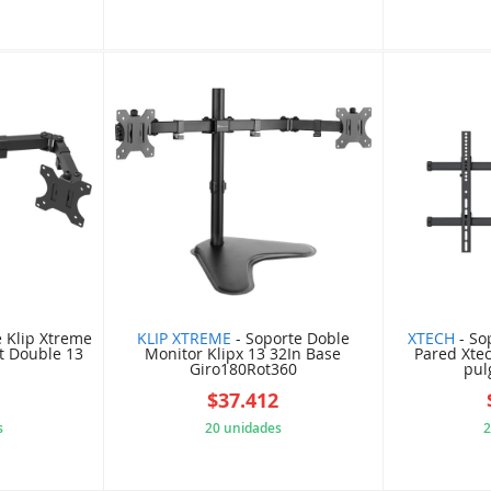
2DE07E3
5A159438D2
e Klip Xtreme
KLIP XTREME
- Soporte Doble
XTECH
- So
t Double 13
Monitor Klipx 13 32In Base
Pared Xtec
Giro180Rot360
pul
1
$37.412
s
20 unidades
2
2D82040
5DE9772A3A