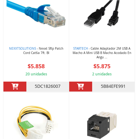
NEXXTSOLUTIONS
- Nexxt Sftp Patch
STARTECH
- Cable Adaptador 2M USB A
Cord Cat6a 7ft. Bl
Macho A Mini USB B Macho Acodado En
Angu ...
$5.858
$5.875
20 unidades
2 unidades
5DC1826007
5B84EFE991