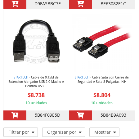
D9FA5BBC7E
BE63082E1C
STARTECH
- Cable de 0,15M de
STARTECH
- Cable Sata con Cierre de
Extension Alargador USB 2.0 Macho A
Seguridad A Sata 8 Pulgadas -H,H
Hembra USB ...
$8.738
$8.804
10 unidades
10 unidades
5B84F09E5D
5B84B9A093
Filtrar por
Organizar por
Mostrar