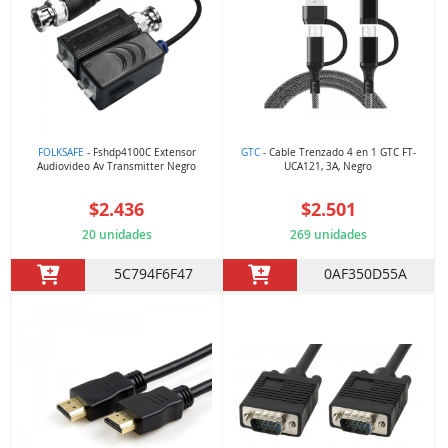
FOLKSAFE
- Fshdp4100C Extensor
GTC
- Cable Trenzado 4 en 1 GTC FT-
Audiovideo Av Transmitter Negro
UCA121, 3A, Negro
$2.436
$2.501
20 unidades
269 unidades
5C794F6F47
0AF350D55A