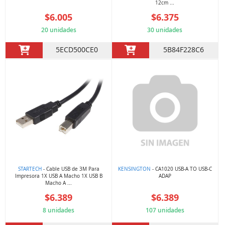
12cm ...
$6.005
$6.375
20 unidades
30 unidades
5ECD500CE0
5B84F228C6
STARTECH
- Cable USB de 3M Para
KENSINGTON
- CA1020 USB-A TO USB-C
Impresora 1X USB A Macho 1X USB B
ADAP
Macho A ...
$6.389
$6.389
8 unidades
107 unidades