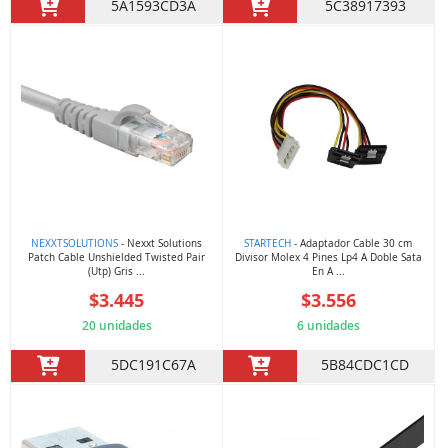
5A1593CD3A
5C38917393
NEXXTSOLUTIONS
- Nexxt Solutions
STARTECH
- Adaptador Cable 30 cm
Patch Cable Unshielded Twisted Pair
Divisor Molex 4 Pines Lp4 A Doble Sata
(Utp) Gris ...
En A ...
$3.445
$3.556
20 unidades
6 unidades
5DC191C67A
5B84CDC1CD