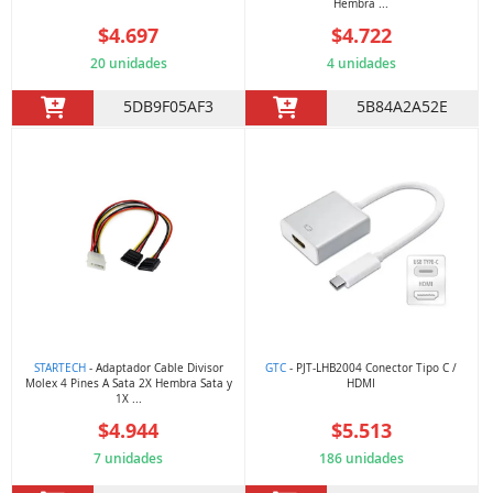
Hembra ...
$4.697
$4.722
20 unidades
4 unidades
5DB9F05AF3
5B84A2A52E
STARTECH
- Adaptador Cable Divisor
GTC
- PJT-LHB2004 Conector Tipo C /
Molex 4 Pines A Sata 2X Hembra Sata y
HDMI
1X ...
$4.944
$5.513
7 unidades
186 unidades