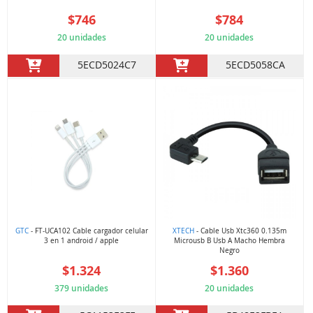
$746
$784
20 unidades
20 unidades
5ECD5024C7
5ECD5058CA
GTC
- FT-UCA102 Cable cargador celular
XTECH
- Cable Usb Xtc360 0.135m
3 en 1 android / apple
Microusb B Usb A Macho Hembra
Negro
$1.324
$1.360
379 unidades
20 unidades