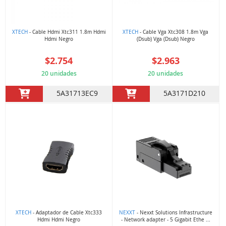
XTECH
- Cable Hdmi Xtc311 1.8m Hdmi
XTECH
- Cable Vga Xtc308 1.8m Vga
Hdmi Negro
(Dsub) Vga (Dsub) Negro
$2.754
$2.963
20 unidades
20 unidades
5A31713EC9
5A3171D210
XTECH
- Adaptador de Cable Xtc333
NEXXT
- Nexxt Solutions Infrastructure
Hdmi Hdmi Negro
- Network adapter - 5 Gigabit Ethe ...