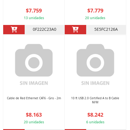
$7.759
$7.779
13 unidades
20 unidades
0F222C23A0
5E5FC2126A
Cable de Red Ethernet CAT6 - Gris - 2m
10 ft USB 2.0 Certified A to B Cable
M/M
$8.163
$8.242
20 unidades
6 unidades