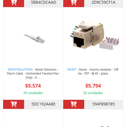
5B84CDCAAD
2D9C59CF1A
NEXXTSOLUTIONS
- Nexxt Solutions -
NEXXT
- Nexxt - Inserto modular - CAT
Patch Cable - Unshielded Twisted Pair
6a - STP - RJ-45 - plata
(Utp) - G ...
$5.574
$5.794
20 unidades
20 unidades
5DC192AA8E
594F898785