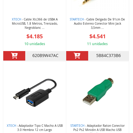
XTECH
- Cable Xtc366 de USBA A
STARTECH
- Cable Delgado De 91cm De
MicroUSB, 1.8 Metros, Trenzado,
Audio Estereo Conector Mini Jack
Negroblanc ...
3,5mm ...
$4.185
$4.541
10 unidades
11 unidades
620B9W47AC
5B84C373B6
XTECH
- Adaptador Tipo C Macho A USB
STARTECH
- Adaptador Raton Conector
3.0 Hembra 12 cm Largo
Ps2 Ps2 Minidin A USB Macho USB