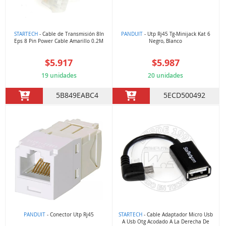
STARTECH
- Cable de Transmisión 8In
PANDUIT
- Utp Rj45 Tg-Minijack Kat 6
Eps 8 Pin Power Cable Amarillo 0.2M
Negro, Blanco
$5.917
$5.987
19 unidades
20 unidades
5B849EABC4
5ECD500492
PANDUIT
- Conector Utp Rj45
STARTECH
- Cable Adaptador Micro Usb
A Usb Otg Acodado A La Derecha De