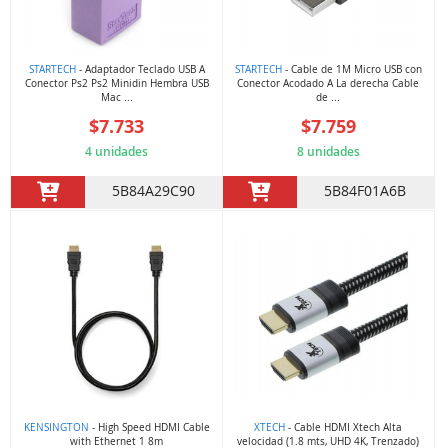
STARTECH
- Adaptador Teclado USB A
STARTECH
- Cable de 1M Micro USB con
Conector Ps2 Ps2 Minidin Hembra USB
Conector Acodado A La derecha Cable
Mac ...
de ...
$7.733
$7.759
4 unidades
8 unidades
5B84A29C90
5B84F01A6B
KENSINGTON
- High Speed HDMI Cable
XTECH
- Cable HDMI Xtech Alta
with Ethernet 1 8m
velocidad (1.8 mts, UHD 4K, Trenzado)