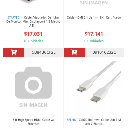
STARTECH
- Cable Adaptador De 1,8m
Cable HDMI 2.1 de 1m - 8K - Certificado
De Monitor Mini Displayport 1.2 Macho
A D ...
$17.031
$17.141
10 unidades
10 unidades
5B84BCCF2E
09101C232C
6 ft High Speed HDMI Cable w/
BELKIN
- Cab004bt1mwh Cable Usb 1 M
Ethernet
Usb C Blanco