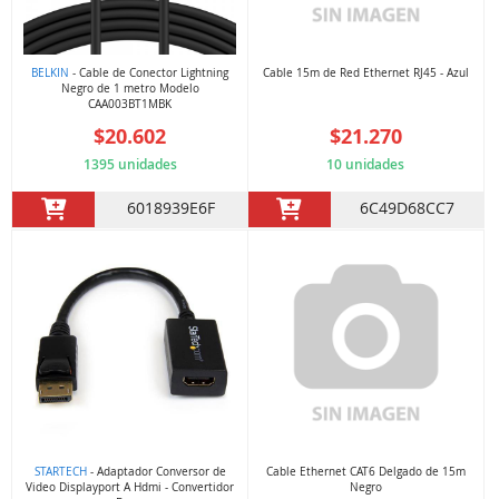
BELKIN
- Cable de Conector Lightning
Cable 15m de Red Ethernet RJ45 - Azul
Negro de 1 metro Modelo
CAA003BT1MBK
$20.602
$21.270
1395 unidades
10 unidades
6018939E6F
6C49D68CC7
STARTECH
- Adaptador Conversor de
Cable Ethernet CAT6 Delgado de 15m
Video Displayport A Hdmi - Convertidor
Negro