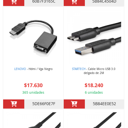
60B7F3165C
5B84C4504D
LENOVO
- Hdmi / Vga Negro
STARTECH
- Cable Micro USB 3.0
delgado de 2M
$17.630
$18.240
365 unidades
6 unidades
5DE66F0E7F
5B84EE0E52