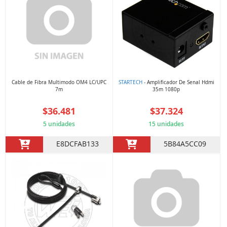
Cable de Fibra Multimodo OM4 LC/UPC
STARTECH
- Amplificador De Senal Hdmi
7m
35m 1080p
$36.481
$37.324
5 unidades
15 unidades
E8DCFAB133
5B84A5CC09