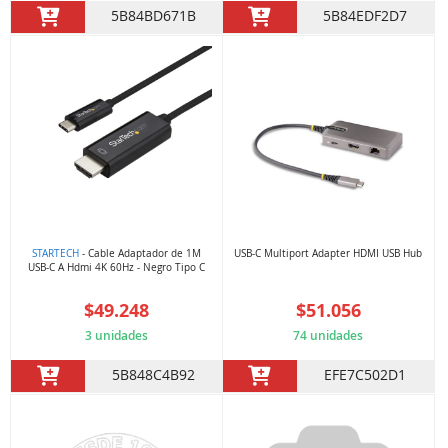
5B84BD671B
5B84EDF2D7
STARTECH
- Cable Adaptador de 1M
USB-C Multiport Adapter HDMI USB Hub
USB-C A Hdmi 4K 60Hz - Negro Tipo C
$49.248
$51.056
3 unidades
74 unidades
5B848C4B92
EFE7C502D1