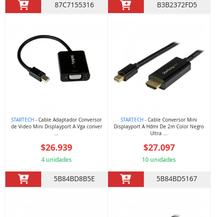
87C7155316
B3B2372FD5
STARTECH
- Cable Adaptador Conversor
STARTECH
- Cable Conversor Mini
de Video Mini Displayport A Vga conver
Displayport A Hdmi De 2m Color Negro
...
Ultra ...
$26.939
$27.097
4 unidades
10 unidades
5B84BD8B5E
5B84BD5167