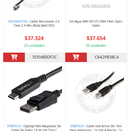
KENSINGTON
- Cable Microsaver 2.0
5m Aqua MM 50/125 OM4 Fiber Optic
Twin 2.4 Mts (Bulk) (Ae0-305)
Cable
$37.324
$37.654
25 unidades
20 unidades
5D5480DF2C
C642FB38C4
STARTECH
- Cdp2dp146b Adaptador De
STARTECH
- Cable Usb Activo De 10m
Cable De Video 1,8 M Usb Tipo C
Para Impresora - 1x Usb A Macho - 1x