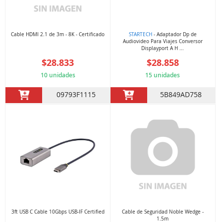
Cable HDMI 2.1 de 3m - 8K - Certificado
STARTECH
- Adaptador Dp de
Audiovideo Para Viajes Conversor
Displayport A H ...
$28.833
$28.858
10 unidades
15 unidades
09793F1115
5B849AD758
3ft USB C Cable 10Gbps USB-IF Certified
Cable de Seguridad Noble Wedge -
1.5m