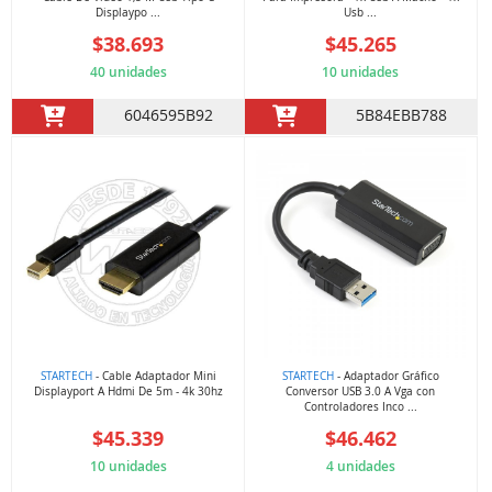
Displaypo ...
Usb ...
$38.693
$45.265
40 unidades
10 unidades
6046595B92
5B84EBB788
STARTECH
- Cable Adaptador Mini
STARTECH
- Adaptador Gráfico
Displayport A Hdmi De 5m - 4k 30hz
Conversor USB 3.0 A Vga con
Controladores Inco ...
$45.339
$46.462
10 unidades
4 unidades