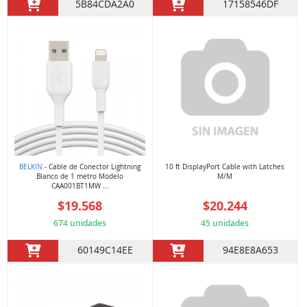
5B84CDA2A0
17158546DF
BELKIN
- Cable de Conector Lightning
10 ft DisplayPort Cable with Latches
Blanco de 1 metro Modelo
M/M
CAA001BT1MW ...
$19.568
$20.244
674 unidades
45 unidades
60149C14EE
94E8E8A653