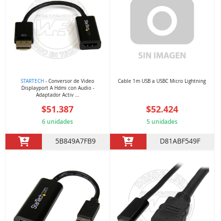
STARTECH
- Conversor de Video
Cable 1m USB a USBC Micro Lightning
Displayport A Hdmi con Audio -
Adaptador Activ ...
$51.387
$52.424
6 unidades
5 unidades
5B849A7FB9
D81ABF549F