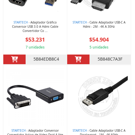
STARTECH
- Adaptador Gráfico
STARTECH
- Cable Adaptador USB-C A
Conversor USB 3.0 A Hdmi Cable
Hdmi - 2M - 4K A 30Hz
Convertidor Co ...
$53.231
$54.904
7 unidades
5 unidades
5B84EDB8C4
5B848C7A3F
STARTECH
- Adaptador Conversor
STARTECH
- Cable Adaptador USB-C A
Convertidor Activo de Video Dvid A Vga
Displayport - 1M - 4K 60Hz