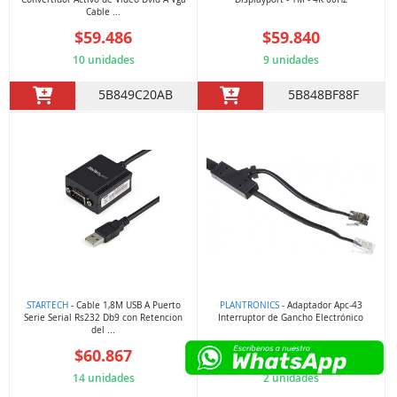
Cable ...
$59.486
$59.840
10 unidades
9 unidades
5B849C20AB
5B848BF88F
STARTECH
- Cable 1,8M USB A Puerto
PLANTRONICS
- Adaptador Apc-43
Serie Serial Rs232 Db9 con Retencion
Interruptor de Gancho Electrónico
del ...
$60.867
$62.162
14 unidades
2 unidades