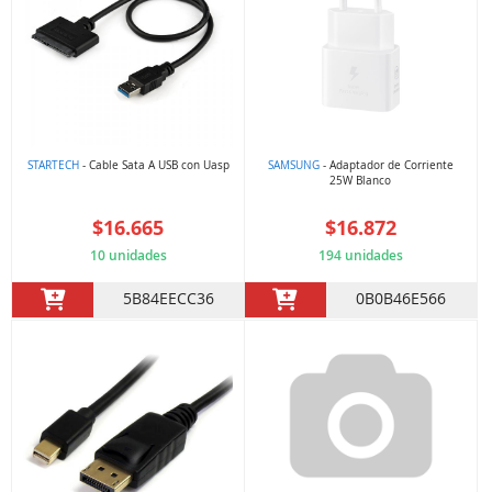
STARTECH
- Cable Sata A USB con Uasp
SAMSUNG
- Adaptador de Corriente
25W Blanco
$16.665
$16.872
10 unidades
194 unidades
5B84EECC36
0B0B46E566