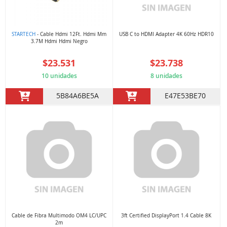
STARTECH
- Cable Hdmi 12Ft. Hdmi Mm
USB C to HDMI Adapter 4K 60Hz HDR10
3.7M Hdmi Hdmi Negro
$23.531
$23.738
10 unidades
8 unidades
5B84A6BE5A
E47E53BE70
Cable de Fibra Multimodo OM4 LC/UPC
3ft Certified DisplayPort 1.4 Cable 8K
2m