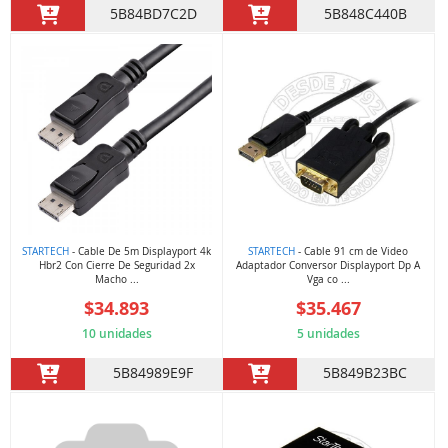
5B84BD7C2D
5B848C440B
STARTECH
- Cable De 5m Displayport 4k
STARTECH
- Cable 91 cm de Video
Hbr2 Con Cierre De Seguridad 2x
Adaptador Conversor Displayport Dp A
Macho ...
Vga co ...
$34.893
$35.467
10 unidades
5 unidades
5B84989E9F
5B849B23BC