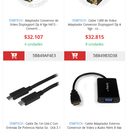
STARTECH
- Adaptador Conversor de
STARTECH
- Cable 1,8M de Video
Video Displayport Dp A Vga Hd15 -
Adaptador Conversor Displayport Dp A
Converti ...
Vga - co ...
$32.107
$32.815
4 unidades
8 unidades
5B849AF4E3
5B849B3D38
STARTECH
- Cable De 1m Usb-C Con
STARTECH
- Cable Adaptador Externo
Entrega De Potencia Hasta 5a - Usb 3.1
Conversor de Video y Audio Hdmi A Vga