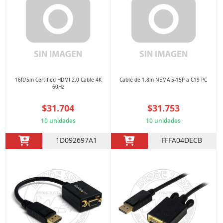
16ft/5m Certified HDMI 2.0 Cable 4K
Cable de 1.8m NEMA 5-15P a C19 PC
60Hz
$31.704
$31.753
10 unidades
10 unidades
1D092697A1
FFFA04DECB