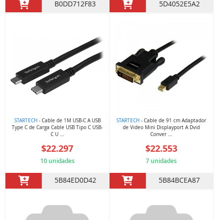
B0DD712F83
5D4052E5A2
STARTECH
- Cable de 1M USB-C A USB
STARTECH
- Cable de 91 cm Adaptador
Type C de Carga Cable USB Tipo C USB-
de Video Mini Displayport A Dvid
C U ...
Conver ...
$22.297
$22.553
10 unidades
7 unidades
5B84ED0D42
5B84BCEA87