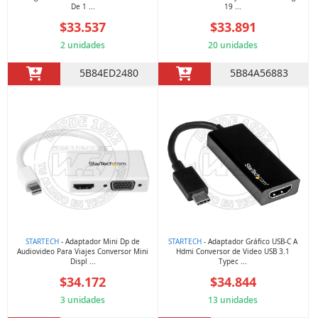
De 1 ...
19 ...
$33.537
$33.891
2 unidades
20 unidades
5B84ED2480
5B84A56883
STARTECH
- Adaptador Mini Dp de
STARTECH
- Adaptador Gráfico USB-C A
Audiovideo Para Viajes Conversor Mini
Hdmi Conversor de Video USB 3.1
Displ ...
Typec ...
$34.172
$34.844
3 unidades
13 unidades