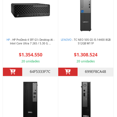
HP
- HP ProDesk 4 SFF G1i Desktop AI -
LENOVO
- TC NEO 50S G5 I5-14400 8GB
Intel Core Ultra 7 265 / 5.30 G ...
512GB W11P
$1.354.550
$1.308.524
20 unidades
20 unidades
64F5333F7C
699EF8CA48