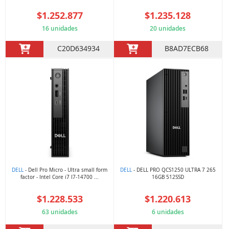
$1.252.877
$1.235.128
16 unidades
20 unidades
C20D634934
B8AD7ECB68
DELL
- Dell Pro Micro - Ultra small form
DELL
- DELL PRO QCS1250 ULTRA 7 265
factor - Intel Core i7 I7-14700 ...
16GB 512SSD
$1.228.533
$1.220.613
63 unidades
6 unidades