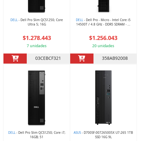
DELL
- Dell Pro Slim QCS1250; Core
DELL
- Dell Pro - Micro - Intel Core i5
Ultra 5; 16G
14500T / 4.8 GHz - DDR5 SDRAM - ...
$1.278.443
$1.256.043
7 unidades
20 unidades
03CEBCF321
358AB92008
DELL
- Dell Pro Slim QCS1250; Core i7;
ASUS
- D700SF-007265005X U7-265 1TB
16GB; 51
SSD 16G 9L