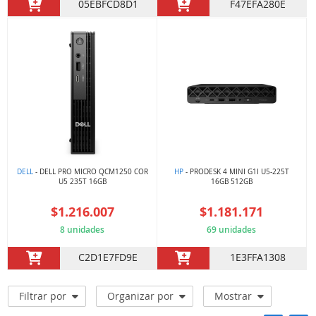
05EBFCD8D1
F47EFA280E
DELL
- DELL PRO MICRO QCM1250 COR
HP
- PRODESK 4 MINI G1I U5-225T
U5 235T 16GB
16GB 512GB
$1.216.007
$1.181.171
8 unidades
69 unidades
C2D1E7FD9E
1E3FFA1308
Filtrar por
Organizar por
Mostrar