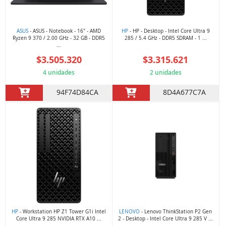
ASUS
- ASUS - Notebook - 16" - AMD
HP
- HP - Desktop - Intel Core Ultra 9
Ryzen 9 370 / 2.00 GHz - 32 GB - DDR5
285 / 5.4 GHz - DDR5 SDRAM - 1 ...
...
$3.505.320
$3.315.621
4 unidades
2 unidades
94F74D84CA
8D4A677C7A
HP
- Workstation HP Z1 Tower G1i Intel
LENOVO
- Lenovo ThinkStation P2 Gen
Core Ultra 9 285 NVIDIA RTX A10 ...
2 - Desktop - Intel Core Ultra 9 285 V ...