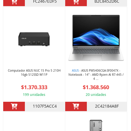
FC2467EDF5
B2C8452D6C
Computador ASUS NUC 15 Pro 5 210H
ASUS
- ASUS PM5406CGA-SF0047X -
16gb 512SSD W11P
Notebook - 14" - AMD Ryzen AI R7-445 /
4 ...
$1.370.333
$1.368.560
199 unidades
20 unidades
1107F5ACC4
2C42184A8F