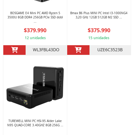
BOSGAME E4 Mini PC AMD Ryzen 5
Bmax B6 Plus MINI PC Intel I3-1000NG4
3500U 8GB DDR4 256GB PCIe SSD dobl
3,20 GHz 12GB 512GB M2 SSD ...
...
$379.990
$375.990
12 unidades
15 unidades
WL3FBL43DO
UZE6C3523B
TUREWELL MINI PC HSI-95 Alder Lake
N95 QUAD-CORE 3.40GHZ 8GB 256G ...