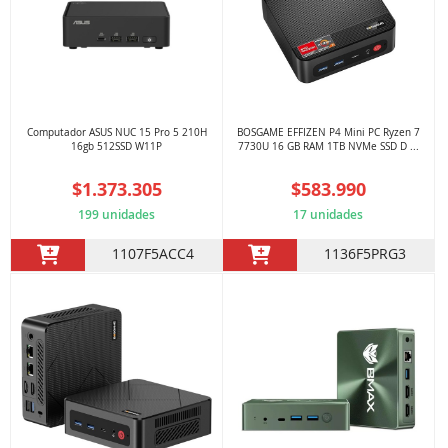
Computador ASUS NUC 15 Pro 5 210H
BOSGAME EFFIZEN P4 Mini PC Ryzen 7
16gb 512SSD W11P
7730U 16 GB RAM 1TB NVMe SSD D ...
$1.373.305
$583.990
199 unidades
17 unidades
1107F5ACC4
1136F5PRG3