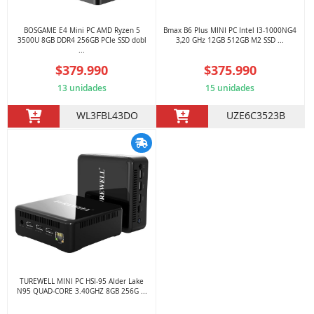
BOSGAME E4 Mini PC AMD Ryzen 5
Bmax B6 Plus MINI PC Intel I3-1000NG4
3500U 8GB DDR4 256GB PCIe SSD dobl
3,20 GHz 12GB 512GB M2 SSD ...
...
$379.990
$375.990
13 unidades
15 unidades
WL3FBL43DO
UZE6C3523B
TUREWELL MINI PC HSI-95 Alder Lake
N95 QUAD-CORE 3.40GHZ 8GB 256G ...