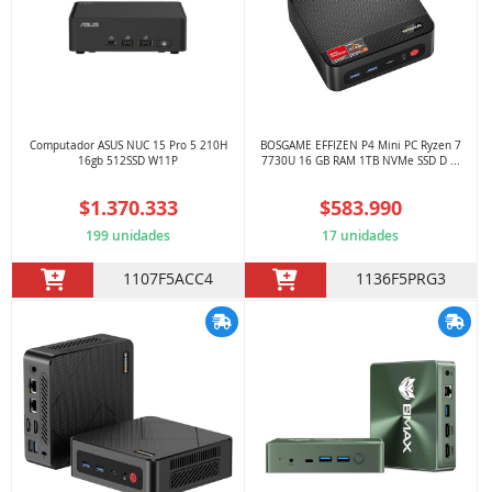
Computador ASUS NUC 15 Pro 5 210H
BOSGAME EFFIZEN P4 Mini PC Ryzen 7
16gb 512SSD W11P
7730U 16 GB RAM 1TB NVMe SSD D ...
$1.370.333
$583.990
199 unidades
17 unidades
1107F5ACC4
1136F5PRG3