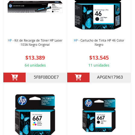
HP
- Kit de Recarga de Tóner HP Laser
HP
- Cartucho de Tinta HP 46 Color
103A Negro Original
Negro
$13.389
$13.545
64 unidades
11 unidades
5F8F0BDDE7
APGEN17963