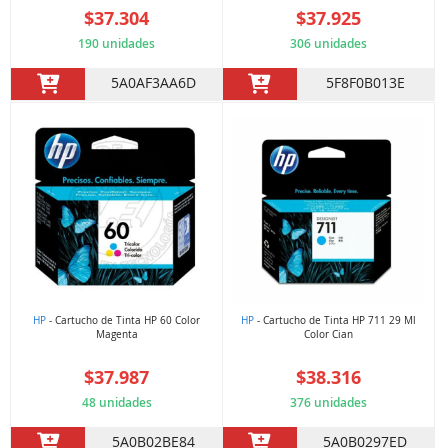
$37.304
$37.925
190 unidades
306 unidades
5A0AF3AA6D
5F8F0B013E
HP
- Cartucho de Tinta HP 60 Color
HP
- Cartucho de Tinta HP 711 29 Ml
Magenta
Color Cian
$37.987
$38.316
48 unidades
376 unidades
5A0B02BE84
5A0B0297ED