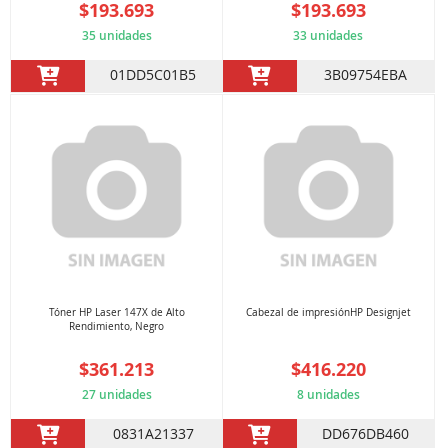
$193.693
$193.693
35 unidades
33 unidades
01DD5C01B5
3B09754EBA
Tóner HP Laser 147X de Alto
Cabezal de impresiónHP Designjet
Rendimiento, Negro
$361.213
$416.220
27 unidades
8 unidades
0831A21337
DD676DB460