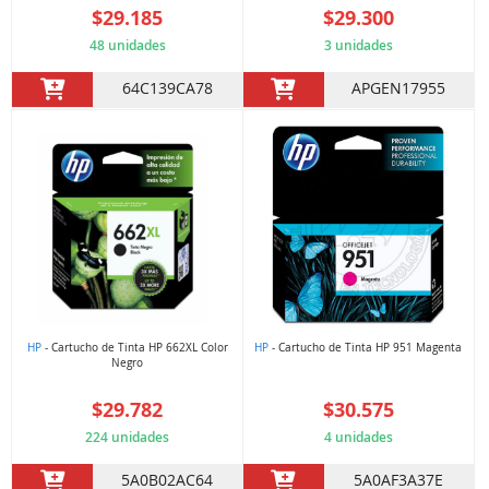
$29.185
$29.300
48 unidades
3 unidades
64C139CA78
APGEN17955
HP
- Cartucho de Tinta HP 662XL Color
HP
- Cartucho de Tinta HP 951 Magenta
Negro
$29.782
$30.575
224 unidades
4 unidades
5A0B02AC64
5A0AF3A37E