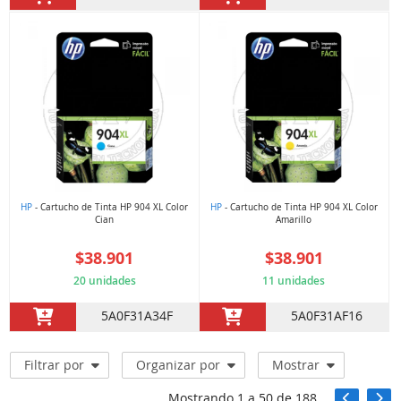
HP
- Cartucho de Tinta HP 904 XL Color
HP
- Cartucho de Tinta HP 904 XL Color
Cian
Amarillo
$38.901
$38.901
20 unidades
11 unidades
5A0F31A34F
5A0F31AF16
Filtrar por
Organizar por
Mostrar
Mostrando
1
a
50
de
188