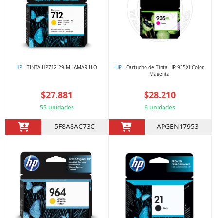
HP
- TINTA HP712 29 ML AMARILLO
HP
- Cartucho de Tinta HP 935Xl Color
Magenta
$27.881
$28.210
55 unidades
6 unidades
5F8A8AC73C
APGEN17953