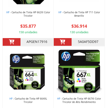
HP
- Cartucho de Tinta HP 662Xl Color
HP
- Cartucho de Tinta HP 711 Color
Tricolor
Amarillo
$35.877
$36.914
158 unidades
130 unidades
APGEN17916
5A0AF5DD97
HP
- Cartucho de Tinta HP 664XL
HP
- Cartucho de Tinta HP 667Xl Color
Tricolor
Tricolor de Alto Rendimiento