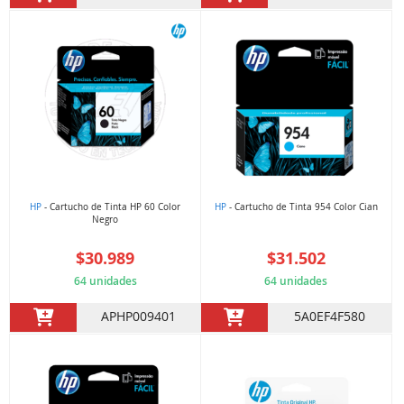
HP
- Cartucho de Tinta HP 60 Color
HP
- Cartucho de Tinta 954 Color Cian
Negro
$30.989
$31.502
64 unidades
64 unidades
APHP009401
5A0EF4F580