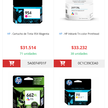
HP
- Cartucho de Tinta 954 Magenta
HP
- HP Inktank Tri-color Printhead
$31.514
$33.232
71 unidades
38 unidades
5A0EF4F01F
0C1C39CEA0