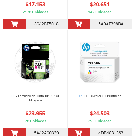
$17.153
$20.651
2178 unidades
142 unidades
8942BF5018
5A0AF398BA
HP
- Cartucho de Tinta HP 933 XL
HP
- HP Tri-color GT Printhead
Magenta
$23.955
$24.503
28 unidades
253 unidades
5A42A90339
4DB4831F63