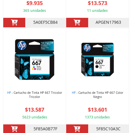
$9.935
$13.573
365 unidades
11 unidades
5A0EF5CB84
APGEN17963
HP
- Cartucho de Tinta HP 667 Tricolor
HP
- Cartucho de Tinta HP 667 Color
Tricolor
Negro
$13.587
$13.601
5623 unidades
1373 unidades
5F85A0B77F
5F85C10A3C