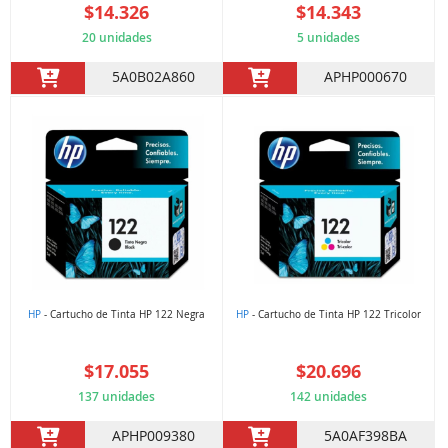
$14.326
$14.343
20 unidades
5 unidades
5A0B02A860
APHP000670
HP
- Cartucho de Tinta HP 122 Negra
HP
- Cartucho de Tinta HP 122 Tricolor
$17.055
$20.696
137 unidades
142 unidades
APHP009380
5A0AF398BA