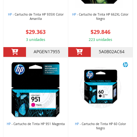
HP
- Cartucho de Tinta HP 935Xl Color
HP
- Cartucho de Tinta HP 662XL Color
Amarilla
Negro
$29.363
$29.846
3 unidades
223 unidades
APGEN17955
5A0B02AC64
HP
- Cartucho de Tinta HP 951 Magenta
HP
- Cartucho de Tinta HP 60 Color
Negro