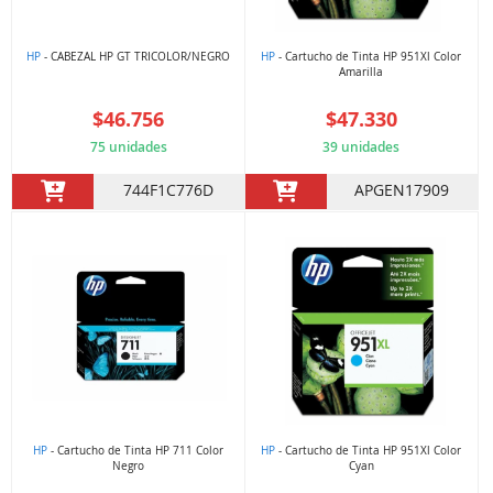
HP
- CABEZAL HP GT TRICOLOR/NEGRO
HP
- Cartucho de Tinta HP 951Xl Color
Amarilla
$46.756
$47.330
75 unidades
39 unidades
744F1C776D
APGEN17909
HP
- Cartucho de Tinta HP 711 Color
HP
- Cartucho de Tinta HP 951Xl Color
Negro
Cyan