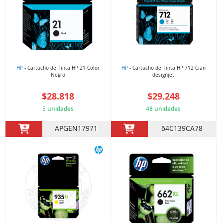
HP
- Cartucho de Tinta HP 21 Color
HP
- Cartucho de Tinta HP 712 Cian
Negro
designjet
$28.818
$29.248
5 unidades
48 unidades
APGEN17971
64C139CA78