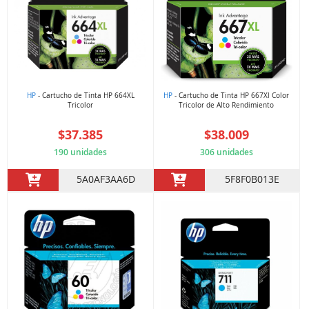
HP
- Cartucho de Tinta HP 664XL
HP
- Cartucho de Tinta HP 667Xl Color
Tricolor
Tricolor de Alto Rendimiento
$37.385
$38.009
190 unidades
306 unidades
5A0AF3AA6D
5F8F0B013E