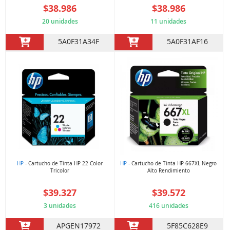
$38.986
$38.986
20 unidades
11 unidades
5A0F31A34F
5A0F31AF16
HP
- Cartucho de Tinta HP 22 Color
HP
- Cartucho de Tinta HP 667XL Negro
Tricolor
Alto Rendimiento
$39.327
$39.572
3 unidades
416 unidades
APGEN17972
5F85C628E9