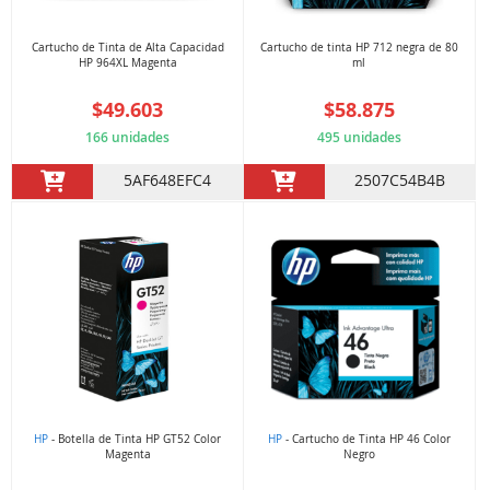
Cartucho de Tinta de Alta Capacidad
Cartucho de tinta HP 712 negra de 80
HP 964XL Magenta
ml
$49.603
$58.875
166 unidades
495 unidades
5AF648EFC4
2507C54B4B
HP
- Botella de Tinta HP GT52 Color
HP
- Cartucho de Tinta HP 46 Color
Magenta
Negro