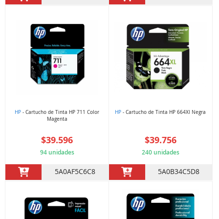
HP
- Cartucho de Tinta HP 711 Color
HP
- Cartucho de Tinta HP 664Xl Negra
Magenta
$39.596
$39.756
94 unidades
240 unidades
5A0AF5C6C8
5A0B34C5D8