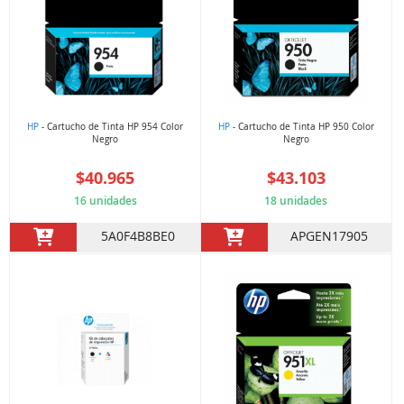
HP
- Cartucho de Tinta HP 954 Color
HP
- Cartucho de Tinta HP 950 Color
Negro
Negro
$40.965
$43.103
16 unidades
18 unidades
5A0F4B8BE0
APGEN17905