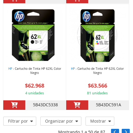
HP
- Cartucho de Tinta HP 62XL Color
HP
- Cartucho de Tinta HP 62XL Color
Negro
Negro
$62.968
$63.566
4 unidades
81 unidades
5B43DC5338
5B43DC591A
Filtrar por
Organizar por
Mostrar
Mostrando
1
a
50
de
87