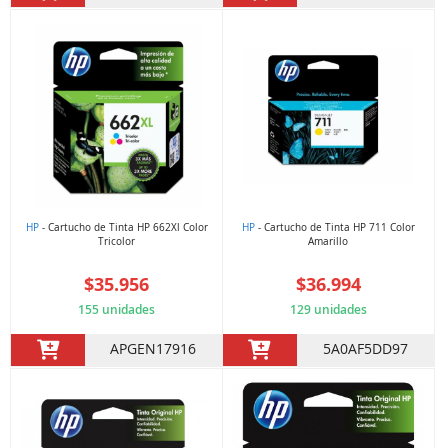
HP
- Cartucho de Tinta HP 662Xl Color
HP
- Cartucho de Tinta HP 711 Color
Tricolor
Amarillo
$35.956
$36.994
155 unidades
129 unidades
APGEN17916
5A0AF5DD97