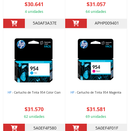
$30.641
$31.057
4 unidades
64 unidades
5A0AF3A37E
APHP009401
HP
- Cartucho de Tinta 954 Color Cian
HP
- Cartucho de Tinta 954 Magenta
$31.570
$31.581
62 unidades
69 unidades
5A0EF4F580
5A0EF4F01F