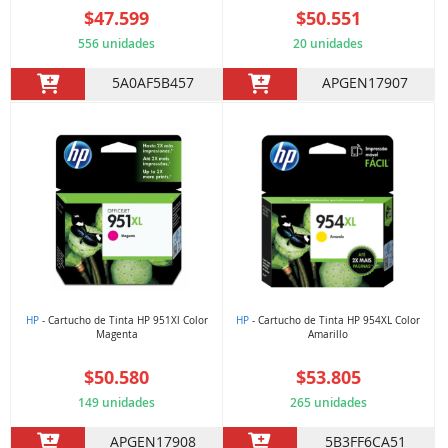
$47.599
$50.551
556 unidades
20 unidades
5A0AF5B457
APGEN17907
HP
- Cartucho de Tinta HP 951Xl Color
HP
- Cartucho de Tinta HP 954XL Color
Magenta
Amarillo
$50.580
$53.805
149 unidades
265 unidades
APGEN17908
5B3FF6CA51