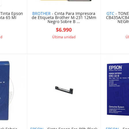
 Tinta Epson
BROTHER
- Cinta Para Impresora
GTC
- TONE
ta 65 Ml
de Etiqueta Brother M-231 12Mm
CB435A/CB
Negro Sobre B ...
NEGRO
$6.990
ad
Última unidad
Ú
791A1B5
APBRO00233