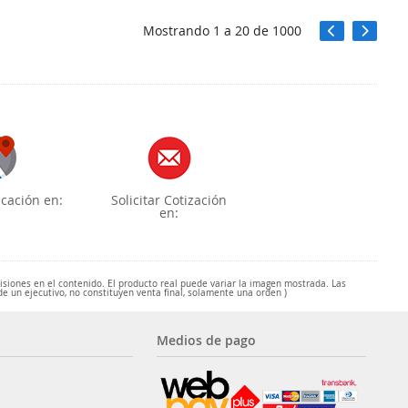
Mostrando
1
a
20
de
1000
cación en:
Solicitar Cotización
en:
misiones en el contenido. El producto real puede variar la imagen mostrada. Las
de un ejecutivo, no constituyen venta final, solamente una orden )
Medios de pago