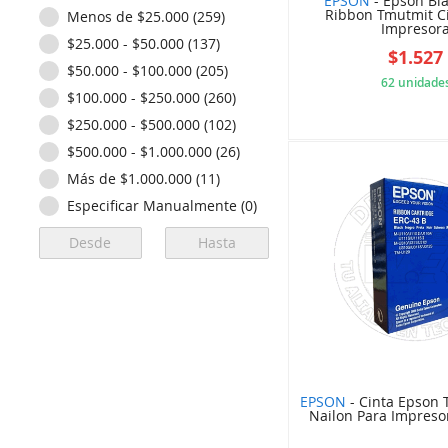
EPSON
- Epson Bla
Ofertas - Ofertas del Día (2)
Ribbon Tmutmit C
Menos de $25.000 (259)
Impresor
Ofertas - Wei Friday (1)
$25.000 - $50.000 (137)
$1.527
Productos - Despacho
$50.000 - $100.000 (205)
Express (2)
62 unidade
$100.000 - $250.000 (260)
Rotuladores & Etiquetadoras
(14)
5A0
$250.000 - $500.000 (102)
Suministros de Impresoras
$500.000 - $1.000.000 (26)
(485)
Más de $1.000.000 (11)
Suministros para HP (2)
Especificar Manualmente (0)
Toner - Kit - Tambor (13)
Tóners HP (Impresoras
Láser) (61)
EPSON
- Cinta Epson
Nailon Para Impresor