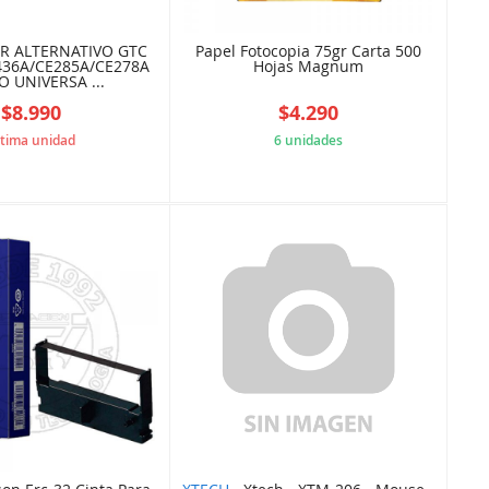
R ALTERNATIVO GTC
Papel Fotocopia 75gr Carta 500
436A/CE285A/CE278A
Hojas Magnum
 UNIVERSA ...
$8.990
$4.290
ltima unidad
6 unidades
APMAX00278
60522C29D1