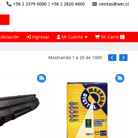
+56 2 2379 0000 | +56 2 2820 4600
ventas@wei.cl
Cotización
Ingresar
Mi Cuenta
Mi Carro
0
Mostrando
1
a
20
de
1000