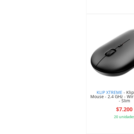
3DA
KLIP XTREME
- Kli
Mouse - 2.4 GHz - Wir
- Slim
$7.200
20 unidade
F4B