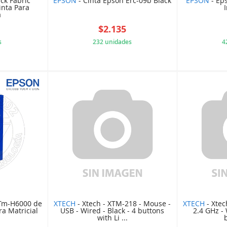
ck Fabric
EPSON
- Cinta Epson Erc-09b Black
EPSON
- Eps
inta Para
a
$2.135
s
232 unidades
4
B026FA8
APGEN00975
 Tm-H6000 de
XTECH
- Xtech - XTM-218 - Mouse -
XTECH
- Xtec
a Matricial
USB - Wired - Black - 4 buttons
2.4 GHz - 
with Li ...