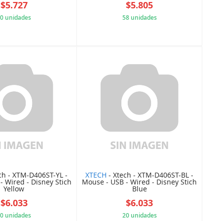
$5.727
$5.805
0 unidades
58 unidades
98F5761F6D
APGEN00971
ch - XTM-D406ST-YL -
XTECH
- Xtech - XTM-D406ST-BL -
- Wired - Disney Stich
Mouse - USB - Wired - Disney Stich
Yellow
Blue
$6.033
$6.033
0 unidades
20 unidades