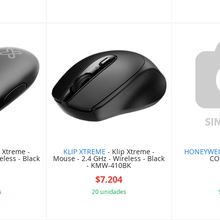
9F1C4ED
F45CFB883F
p Xtreme -
KLIP XTREME
- Klip Xtreme -
HONEYWE
eless - Black
Mouse - 2.4 GHz - Wireless - Black
CO
- KMW-410BK
$7.204
s
20 unidades
5F53BED
F74EA4694F