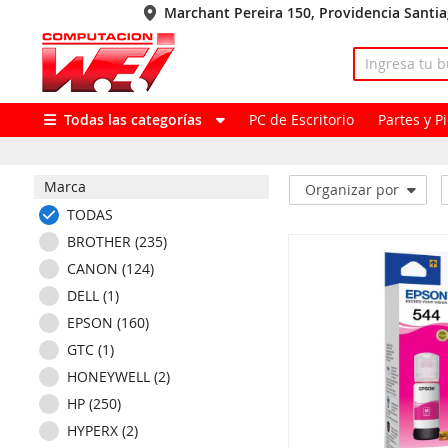
Marchant Pereira 150, Providencia Santi
Todas las categorías
PC de Escritorio
Partes y 
Marca
Organizar por
TODAS
BROTHER (235)
CANON (124)
DELL (1)
EPSON (160)
GTC (1)
HONEYWELL (2)
HP (250)
HYPERX (2)