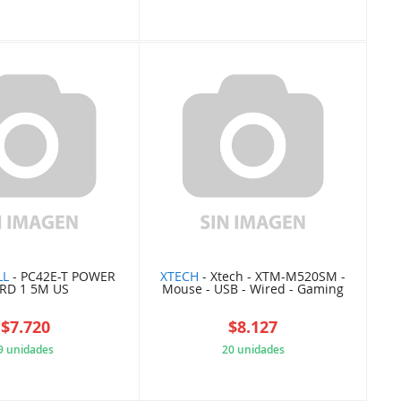
E647430263
E4290F7426
LL
- PC42E-T POWER
XTECH
- Xtech - XTM-M520SM -
RD 1 5M US
Mouse - USB - Wired - Gaming
$7.720
$8.127
9 unidades
20 unidades
790193E41C
124B92CB6C