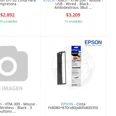
on Erc-32 Cinta Para
XTECH
- Xtech - XTM-206 - Mouse -
Impresora
USB - Wired - Black -
Ambidextrous 3But ...
$2.892
$3.209
20 unidades
14 unidades
5A0AF2A7C2
E2560B05C2
h - XTM-309 - Mouse -
EPSON
- Cinta
Wireless - Black - 3
Fx8080+870rx80jx80lx800350
buttons ...