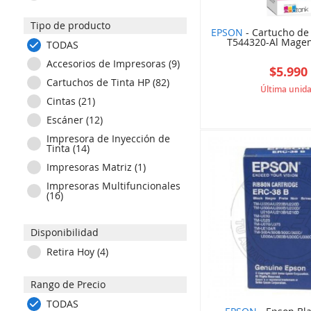
JABRA (1)
Tipo de producto
JBL (8)
EPSON
- Cartucho de
T544320-Al Magen
KENSINGTON (9)
TODAS
KLIP XTREME (10)
Accesorios de Impresoras (9)
$5.990
KYOCERA (7)
Cartuchos de Tinta HP (82)
Última unid
LENOVO (3)
Cintas (21)
5C3
LEXMARK (4)
Escáner (12)
LOGITECH (37)
Impresora de Inyección de
Tinta (14)
PRIMUS GAMING (8)
Impresoras Matriz (1)
RAZER (19)
Impresoras Multifuncionales
STARTECH (1)
(16)
WACOM (6)
Impresoras Térmicas Pos (1)
XTECH (14)
Disponibilidad
Impresoras a Láser (7)
ZAGG (1)
Impresoras de Corte Plotters
Retira Hoy (4)
(1)
ZEBRA (5)
Impresoras y Suministros (1)
Rango de Precio
ZEBRA (5)
Multifuncionales Laser (1)
TODAS