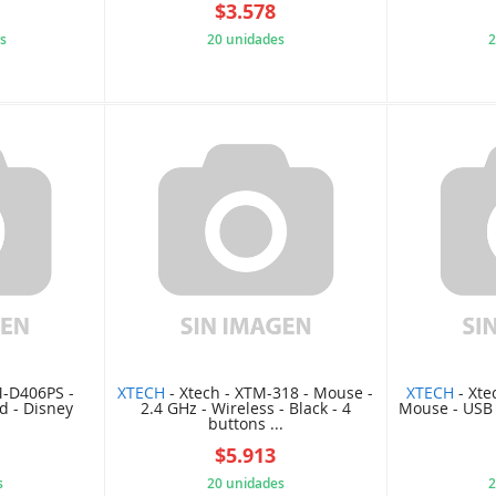
$3.578
s
20 unidades
2
EN01033
2575C4A0F8
M-D406PS -
XTECH
- Xtech - XTM-318 - Mouse -
XTECH
- Xte
d - Disney
2.4 GHz - Wireless - Black - 4
Mouse - USB 
buttons ...
$5.913
s
20 unidades
2