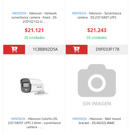
HIKVISION
- Hikvision - Network
HIKVISION
- Hikvision - Surveillance
surveillance camera - Fixed - DS-
camera - DS-2CE16K0T-LPFS
2CD1021G2-LI ...
$21.121
$21.243
20 unidades
20 unidades
1C8B892D5A
D9F033F178
HIKVISION
- Hikvision ColorVu DS-
HIKVISION
- Hikvision - Wall mount
2CE10KF0T-LPFS 2.8mm - surveillance
bracket - DS-4603ZJ-WAAC
camera - ...