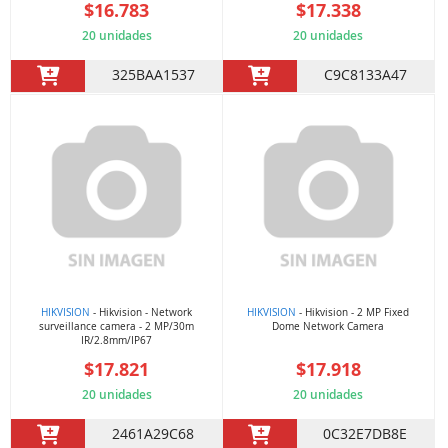
$16.783
$17.338
20 unidades
20 unidades
325BAA1537
C9C8133A47
HIKVISION
- Hikvision - Network
HIKVISION
- Hikvision - 2 MP Fixed
surveillance camera - 2 MP/30m
Dome Network Camera
IR/2.8mm/IP67
$17.821
$17.918
20 unidades
20 unidades
2461A29C68
0C32E7DB8E