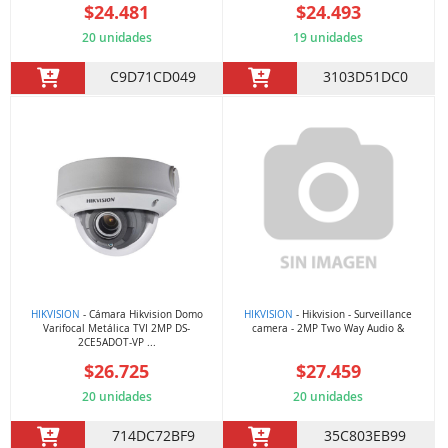
$24.481
$24.493
20 unidades
19 unidades
C9D71CD049
3103D51DC0
HIKVISION
- Cámara Hikvision Domo
HIKVISION
- Hikvision - Surveillance
Varifocal Metálica TVI 2MP DS-
camera - 2MP Two Way Audio &
2CE5ADOT-VP ...
$26.725
$27.459
20 unidades
20 unidades
714DC72BF9
35C803EB99