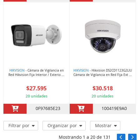
HIKVISION
- Cámara de Vigilancia en
HIKVISION
- Hikvision DS2CD1123G2LIU
Red Hikvision Fija Interior / Exterio ...
Cámara de Vigilancia en Red Fija Ext ...
$27.595
$30.518
20 unidades
20 unidades
0F97685E23
100419E9A0
Filtrar por
Organizar por
Mostrar
Mostrando
1
a
20
de
131