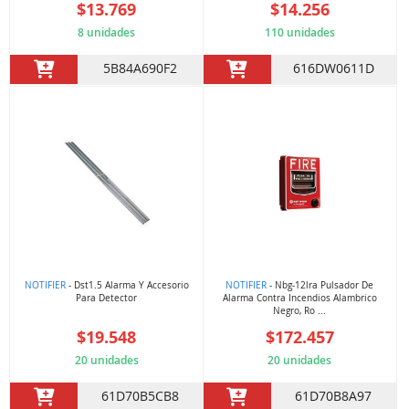
$13.769
$14.256
8 unidades
110 unidades
5B84A690F2
616DW0611D
NOTIFIER
- Dst1.5 Alarma Y Accesorio
NOTIFIER
- Nbg-12lra Pulsador De
Para Detector
Alarma Contra Incendios Alambrico
Negro, Ro ...
$19.548
$172.457
20 unidades
20 unidades
61D70B5CB8
61D70B8A97