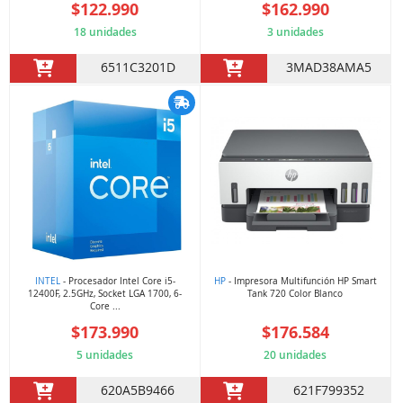
$122.990
$162.990
18 unidades
3 unidades
6511C3201D
3MAD38AMA5
INTEL
- Procesador Intel Core i5-
HP
- Impresora Multifunción HP Smart
12400F, 2.5GHz, Socket LGA 1700, 6-
Tank 720 Color Blanco
Core ...
$173.990
$176.584
5 unidades
20 unidades
620A5B9466
621F799352