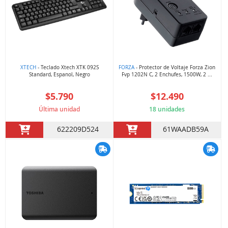
XTECH
- Teclado Xtech XTK 092S
FORZA
- Protector de Voltaje Forza Zion
Standard, Espanol, Negro
Fvp 1202N C, 2 Enchufes, 1500W, 2 ...
$5.790
$12.490
Última unidad
18 unidades
622209D524
61WAADB59A