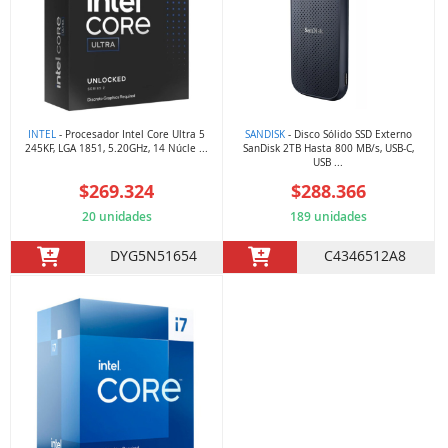
INTEL
- Procesador Intel Core Ultra 5
SANDISK
- Disco Sólido SSD Externo
245KF, LGA 1851, 5.20GHz, 14 Núcle ...
SanDisk 2TB Hasta 800 MB/s, USB-C,
USB ...
$269.324
$288.366
20 unidades
189 unidades
DYG5N51654
C4346512A8