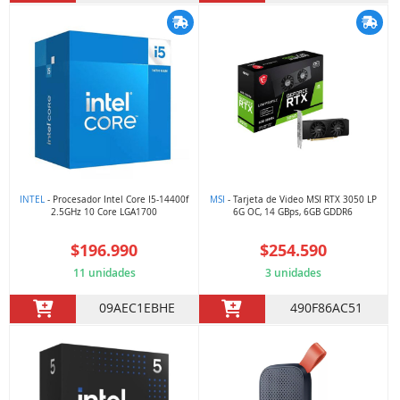
INTEL
- Procesador Intel Core I5-14400f
MSI
- Tarjeta de Video MSI RTX 3050 LP
2.5GHz 10 Core LGA1700
6G OC, 14 GBps, 6GB GDDR6
$196.990
$254.590
11 unidades
3 unidades
09AEC1EBHE
490F86AC51