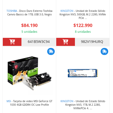
TOSHIBA
- Disco Duro Externo Toshiba
KINGSTON
- Unidad de Estado Sólido
Canvio Basics de 1TB, USB 3.0, Negro
Kingston NV3, 500GB, M.2 2280, NVMe
PCIe ...
$84.190
$122.990
5 unidades
8 unidades
641B5W3C94
982V19HURQ
MSI
- Tarjeta de video MSI GeForce GT
KINGSTON
- Unidad de Estado Sólido
1030 4GB GDDR4 OC Low Profile
Kingston NV3, 1TB, M.2 2280,
NVMePCIe 4. ...