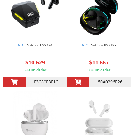
GTC
- Audifono HSG-184
GTC
- Audifono HSG-185
$10.629
$11.667
693 unidades
508 unidades
F3C80E3F1C
50A0296E26