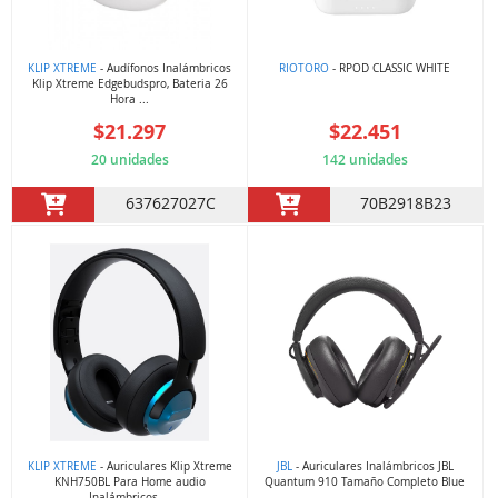
KLIP XTREME
- Audífonos Inalámbricos
RIOTORO
- RPOD CLASSIC WHITE
Klip Xtreme Edgebudspro, Bateria 26
Hora ...
$21.297
$22.451
20 unidades
142 unidades
637627027C
70B2918B23
KLIP XTREME
- Auriculares Klip Xtreme
JBL
- Auriculares Inalámbricos JBL
KNH750BL Para Home audio
Quantum 910 Tamaño Completo Blue
Inalámbricos ...
...