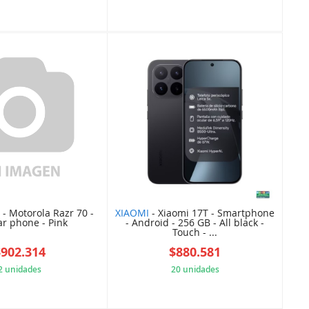
46030635D9
0CAC1FD10D
- Motorola Razr 70 -
XIAOMI
- Xiaomi 17T - Smartphone
ar phone - Pink
- Android - 256 GB - All black -
Touch - ...
$902.314
$880.581
2 unidades
20 unidades
EC53D4A61D
304D7A737B