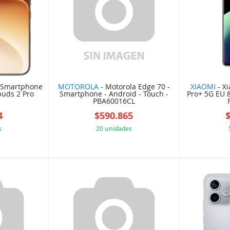
- Smartphone
MOTOROLA
- Motorola Edge 70 -
XIAOMI
- X
rbuds 2 Pro
Smartphone - Android - Touch -
Pro+ 5G EU
PBA60016CL
4
$590.865
s
20 unidades
39863EE
8707F4F4DC