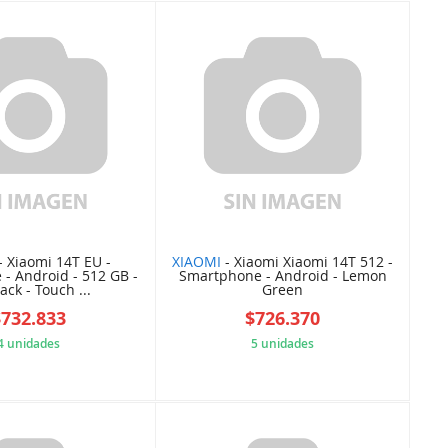
- Xiaomi 14T EU -
XIAOMI
- Xiaomi Xiaomi 14T 512 -
- Android - 512 GB -
Smartphone - Android - Lemon
lack - Touch ...
Green
$732.833
$726.370
4 unidades
5 unidades
5648FF12C8
D9B99C0AE2