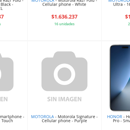
a Razr Fold -
MOTOROLA
- Motorola Razr Fold -
MOTOROL
 Black -
Cellular phone - White
Ultra - 1
CL
37
$1.636.237
$
s
16 unidades
2
074EE13
0CCA0D4033
Smartphone -
MOTOROLA
- Motorola Signature -
HONOR
- H
- Touch
Cellular phone - Purple
Pro - Sm