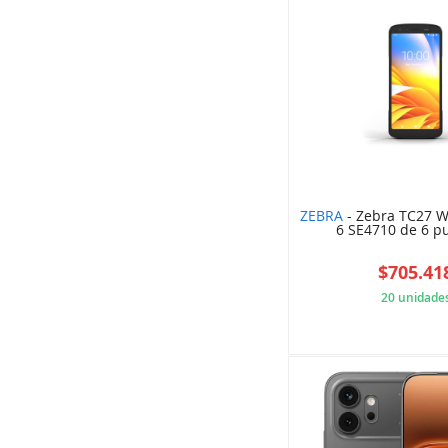
ZEBRA
- Zebra TC27 
6 SE4710 de 6 p
$705.41
20 unidade
2EE