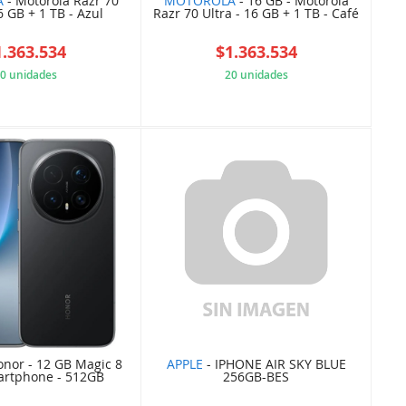
A
- Motorola Razr 70
MOTOROLA
- 16 GB - Motorola
6 GB + 1 TB - Azul
Razr 70 Ultra - 16 GB + 1 TB - Café
1.363.534
$1.363.534
0 unidades
20 unidades
0E535986AD
AEB9CF8C44
onor - 12 GB Magic 8
APPLE
- IPHONE AIR SKY BLUE
artphone - 512GB
256GB-BES