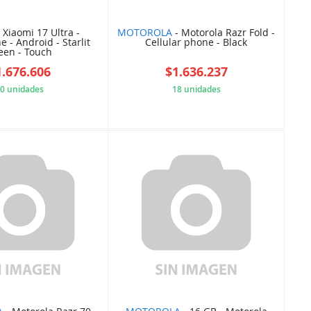
 Xiaomi 17 Ultra -
MOTOROLA
- Motorola Razr Fold -
 - Android - Starlit
Cellular phone - Black
een - Touch
1.676.606
$1.636.237
0 unidades
18 unidades
1CF2CFFEFD
D8E1982F40