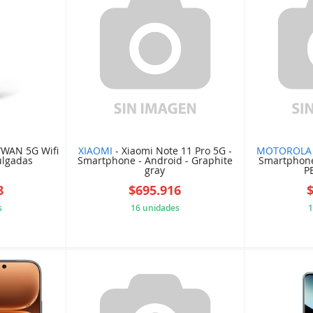
WWAN 5G Wifi
XIAOMI
- Xiaomi Note 11 Pro 5G -
MOTOROLA
ulgadas
Smartphone - Android - Graphite
Smartphone
gray
P
8
$695.916
s
16 unidades
1
585389B
584D21328A