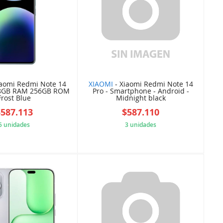
iaomi Redmi Note 14
XIAOMI
- Xiaomi Redmi Note 14
 8GB RAM 256GB ROM
Pro - Smartphone - Android -
Frost Blue
Midnight black
$587.113
$587.110
5 unidades
3 unidades
7801405C26
A0B5CA3793