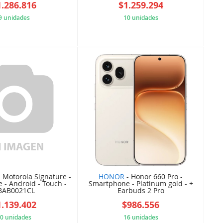
1.286.816
$1.259.294
9 unidades
10 unidades
52FC5CBA97
CCFDB9640E
 Motorola Signature -
HONOR
- Honor 660 Pro -
 - Android - Touch -
Smartphone - Platinum gold - +
BAB0021CL
Earbuds 2 Pro
1.139.402
$986.556
0 unidades
16 unidades