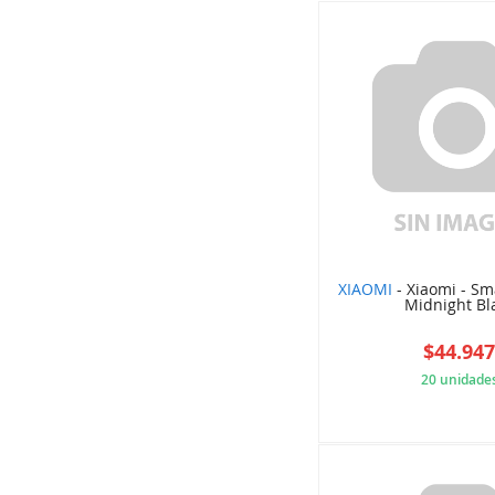
XIAOMI
- Xiaomi - Sm
Midnight Bl
$44.94
20 unidade
DCE