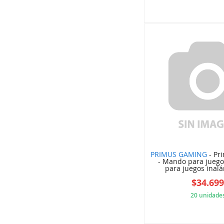
4D2
PRIMUS GAMING
- Pr
- Mando para jueg
para juegos inalá
$34.69
20 unidade
997