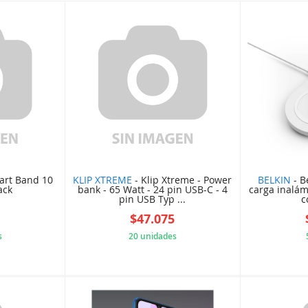
art Band 10
KLIP XTREME
- Klip Xtreme - Power
BELKIN
- B
ack
bank - 65 Watt - 24 pin USB-C - 4
carga inalám
pin USB Typ ...
c
7
$47.075
s
20 unidades
0D1956C
CD1D607557