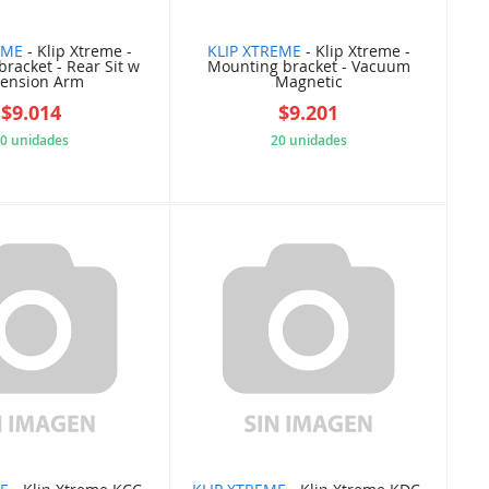
EME
- Klip Xtreme -
KLIP XTREME
- Klip Xtreme -
racket - Rear Sit w
Mounting bracket - Vacuum
tension Arm
Magnetic
$9.014
$9.201
0 unidades
20 unidades
6428B9D1F0
67A8EAE57C