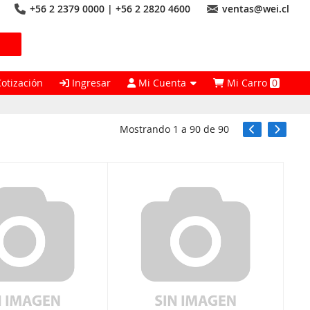
+56 2 2379 0000 | +56 2 2820 4600
ventas@wei.cl
Cotización
Ingresar
Mi Cuenta
Mi Carro
0
Mostrando
1
a
90
de
90