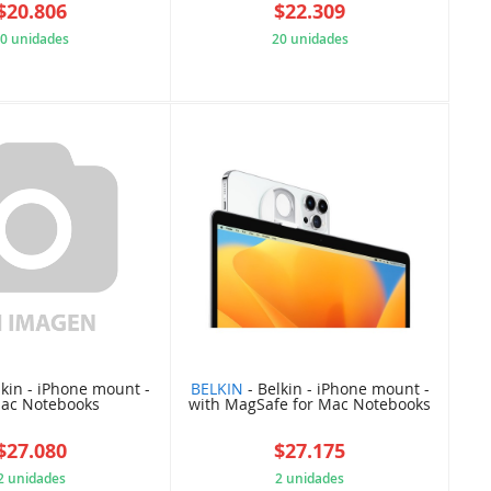
$20.806
$22.309
0 unidades
20 unidades
B9F79913C2
701C2FF400
lkin - iPhone mount -
BELKIN
- Belkin - iPhone mount -
Mac Notebooks
with MagSafe for Mac Notebooks
$27.080
$27.175
2 unidades
2 unidades