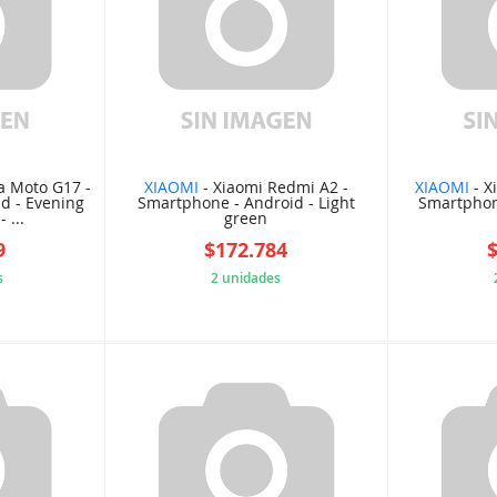
a Moto G17 -
XIAOMI
- Xiaomi Redmi A2 -
XIAOMI
- X
d - Evening
Smartphone - Android - Light
Smartphon
 ...
green
9
$172.784
s
2 unidades
6128CD4
FCB34E2DFB