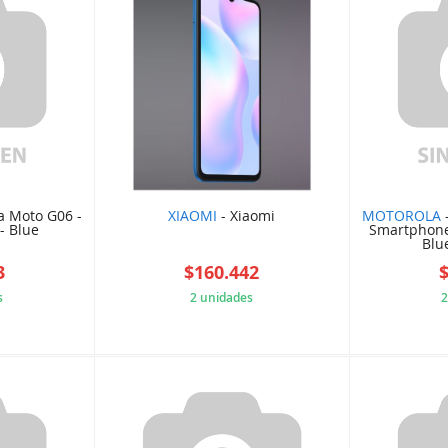
a Moto G06 -
XIAOMI
- Xiaomi
MOTOROLA
-
- Blue
Smartphone 
Blue
3
$160.442
s
2 unidades
2
2615DA1
627975DCA6