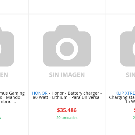
CE2D8B1
8EFB5D7EFA
imus Gaming
HONOR
- Honor - Battery charger -
KLIP XTR
os - Mando
80 Watt - Lithium - Para Universal
Charging sta
mbric ...
15 Wa
9
$35.486
s
20 unidades
2
791AD60
B5808F8330