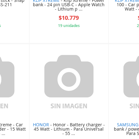
 stick - Snap
KLIP XTREME
- Klip Xtreme - Power
KLIP XTRE
SS-211
bank - 24 pin USB-C - Apple Watch
100 - Car 
- Lithium p ...
Watt - 
$10.779
s
19 unidades
2
9BB4153
ED8323C4B4
Xtreme - Car
HONOR
- Honor - Battery charger -
SAMSUNG
der - 15 Watt
45 Watt - Lithium - Para Universal
bank / powe
...
- 55 ...
Para 