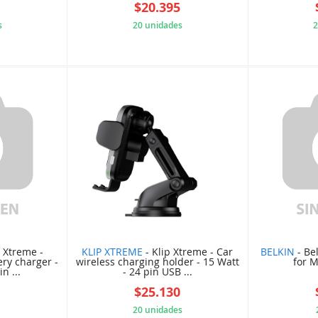
7
$20.395
s
20 unidades
2
890DA72
32773D8D1D
p Xtreme -
KLIP XTREME
- Klip Xtreme - Car
BELKIN
- Be
ery charger -
wireless charging holder - 15 Watt
for 
n ...
- 24 pin USB ...
1
$25.130
20 unidades