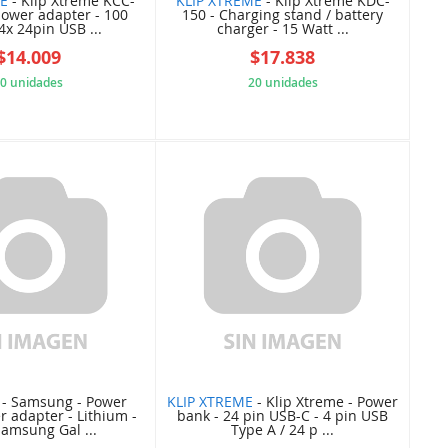
ME
- Klip Xtreme KCC-
KLIP XTREME
- Klip Xtreme KDC-
power adapter - 100
150 - Charging stand / battery
4x 24pin USB ...
charger - 15 Watt ...
$14.009
$17.838
0 unidades
20 unidades
9CEFF7783A
A801AFFFDB
- Samsung - Power
KLIP XTREME
- Klip Xtreme - Power
r adapter - Lithium -
bank - 24 pin USB-C - 4 pin USB
Samsung Gal ...
Type A / 24 p ...