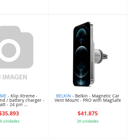
6FD59F8F7A
05AC8D294C
EME
- Klip Xtreme -
BELKIN
- Belkin - Magnetic Car
nd / battery charger -
Vent Mount - PRO with MagSafe
tt - 24 pin ...
$35.893
$41.875
0 unidades
20 unidades
A2E84D5F54
C7752C04CC