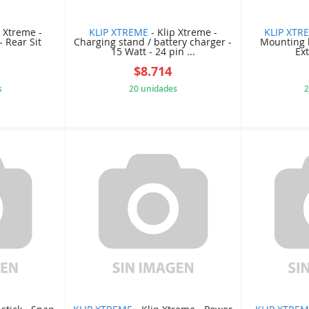
p Xtreme -
KLIP XTREME
- Klip Xtreme -
KLIP XTR
 Rear Sit
Charging stand / battery charger -
Mounting b
15 Watt - 24 pin ...
Ex
$8.714
s
20 unidades
2
E8A78CF
F602F523C0