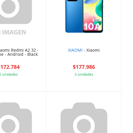
iaomi Redmi A2 32 -
XIAOMI
- Xiaomi
e - Android - Black
$172.784
$177.986
2 unidades
3 unidades
E215D0A029
62CWF852CF