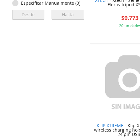
XTECH
- Xtech - Selfie
Especificar Manualmente (0)
Flex w tripod X
$9.773
20 unidade
5C3
KLIP XTREME
- Klip 
wireless charging hol
- 24 pin USB 