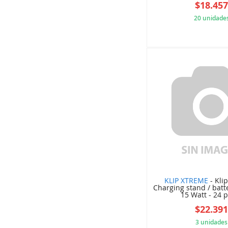
$18.45
20 unidade
27C
KLIP XTREME
- Kli
Charging stand / batt
15 Watt - 24 pi
$22.39
3 unidades