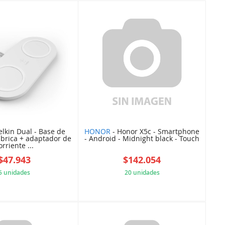
elkin Dual - Base de
HONOR
- Honor X5c - Smartphone
brica + adaptador de
- Android - Midnight black - Touch
orriente ...
$47.943
$142.054
5 unidades
20 unidades
A847A2530F
9C230493CD