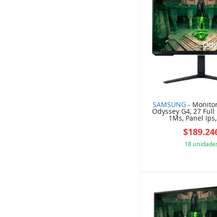
SAMSUNG
- Monito
Odyssey G4, 27 Full
1Ms, Panel Ips, 
$189.24
18 unidade
634