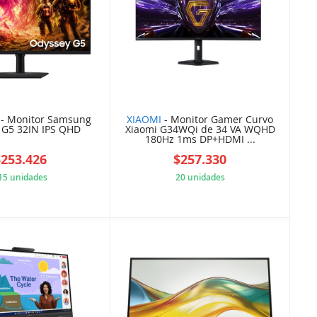
- Monitor Samsung
XIAOMI
- Monitor Gamer Curvo
 G5 32IN IPS QHD
Xiaomi G34WQi de 34 VA WQHD
180Hz 1ms DP+HDMI ...
$253.426
$257.330
15 unidades
20 unidades
024FA42169
7EEBA8678F