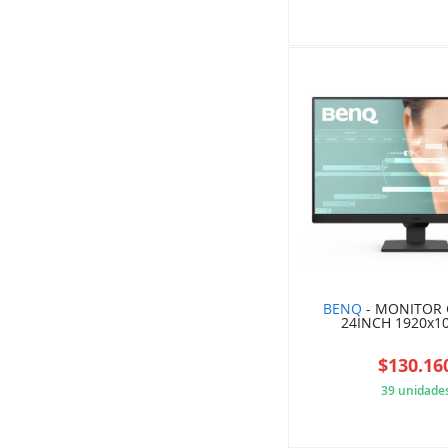
B54
BENQ
- MONITOR
24INCH 1920x10
$130.16
39 unidade
659