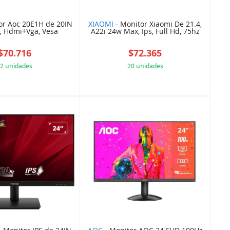
or Aoc 20E1H de 20IN
XIAOMI
- Monitor Xiaomi De 21.4,
, Hdmi+Vga, Vesa
A22i 24w Max, Ips, Full Hd, 75hz
$70.716
$72.365
2 unidades
20 unidades
24C6J18640
OA1420FC60