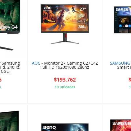
r Samsung
AOC
- Monitor 27 Gaming C27G4Z
SAMSUNG
 Hd, 240Hz,
Full HD 1920x1080 280hz
Smart 
Co ...
6
$193.762
s
10 unidades
1
04F9C9D
D537F561E9