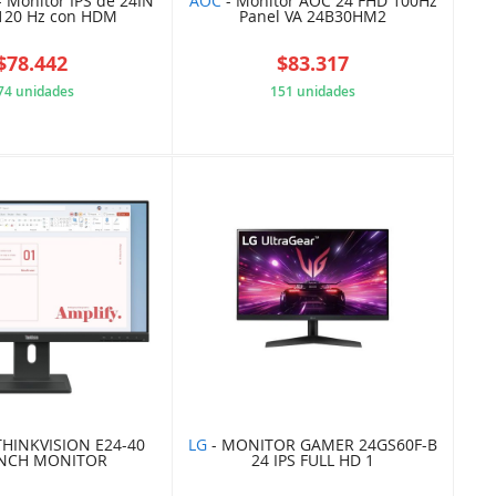
- Monitor IPS de 24IN
AOC
- Monitor AOC 24 FHD 100Hz
120 Hz con HDM
Panel VA 24B30HM2
$78.442
$83.317
74 unidades
151 unidades
C84DD0EB29
385CCFBCE0
THINKVISION E24-40
LG
- MONITOR GAMER 24GS60F-B
 INCH MONITOR
24 IPS FULL HD 1