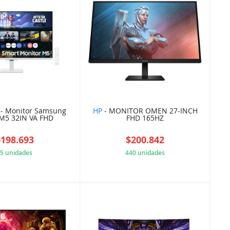
- Monitor Samsung
HP
- MONITOR OMEN 27-INCH
M5 32IN VA FHD
FHD 165HZ
$198.693
$200.842
5 unidades
440 unidades
C8EB87EAE2
1760C459D2