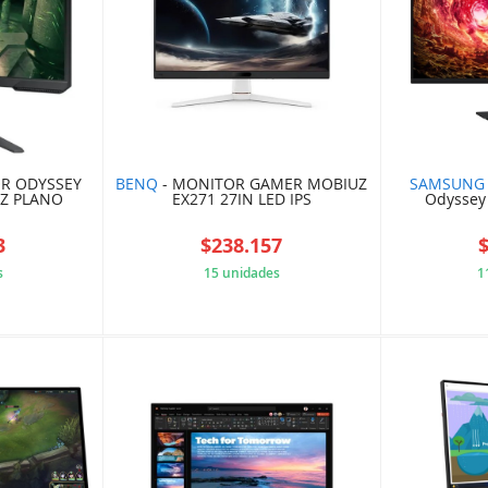
R ODYSSEY
BENQ
- MONITOR GAMER MOBIUZ
SAMSUNG
HZ PLANO
EX271 27IN LED IPS
Odyssey
3
$238.157
s
15 unidades
1
A9BA42A
631F4E89FB