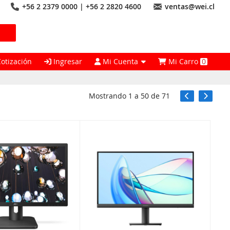
+56 2 2379 0000 | +56 2 2820 4600
ventas@wei.cl
Cotización
Ingresar
Mi Cuenta
Mi Carro
0
Mostrando
1
a
50
de
71