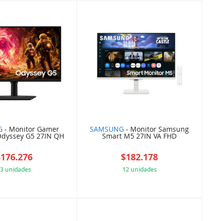
G
- Monitor Gamer
SAMSUNG
- Monitor Samsung
dyssey G5 27IN QH
Smart M5 27IN VA FHD
$176.276
$182.178
3 unidades
12 unidades
E960ECFD2A
388400DCB8