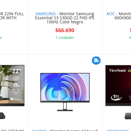
R 22IN FULL
SAMSUNG
- Monitor Samsung
AOC
- Monit
OR WITH
Essential S3 S30GD 22 FHD IPS
600X900
100Hz Color Negro
8
$66.690
s
7 unidades
9
7311CFB
CDVFB018BA