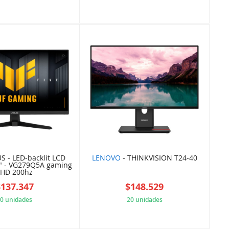
2CD616D1AB
AD0CA67B92
S - LED-backlit LCD
LENOVO
- THINKVISION T24-40
7" - VG279Q5A gaming
FHD 200hz
$137.347
$148.529
0 unidades
20 unidades
4483F7F26F
BACFF99E2A