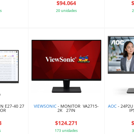
4
$94.064
s
20 unidades
2
CB6BABC
E1464C178E
N E27-40 27
VIEWSONIC
- MONITOR VA2715-
AOC
- 24P2U 
TOR
2K 27IN
IP
3
$124.271
s
173 unidades
3