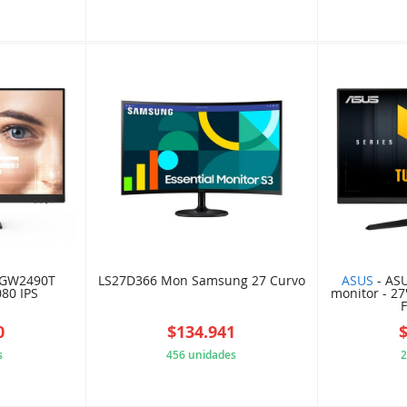
6285358
B41E62AC82
 GW2490T
LS27D366 Mon Samsung 27 Curvo
ASUS
- ASU
80 IPS
monitor - 2
0
$134.941
s
456 unidades
2
C0FB3BF
FDEDD33D3E