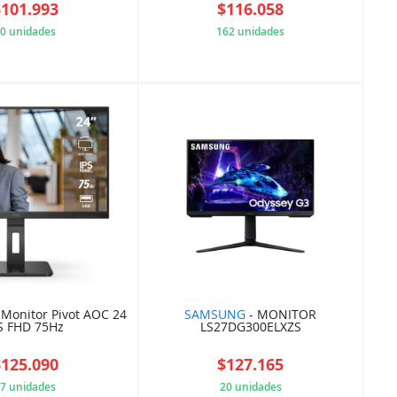
$101.993
$116.058
0 unidades
162 unidades
9D95F5177F
2B368C3DCB
Monitor Pivot AOC 24
SAMSUNG
- MONITOR
S FHD 75Hz
LS27DG300ELXZS
$125.090
$127.165
7 unidades
20 unidades