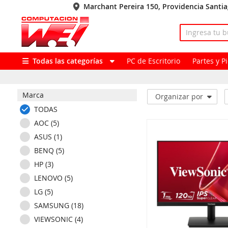
Marchant Pereira 150, Providencia Santi
Todas las categorías
PC de Escritorio
Partes y 
Marca
Organizar por
TODAS
AOC (5)
ASUS (1)
BENQ (5)
HP (3)
LENOVO (5)
LG (5)
SAMSUNG (18)
VIEWSONIC (4)