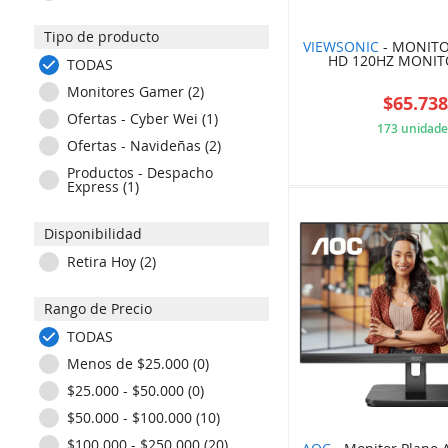
XIAOMI (6)
Tipo de producto
VIEWSONIC
- MONITO
HD 120HZ MONIT
TODAS
Monitores Gamer (2)
$65.73
Ofertas - Cyber Wei (1)
173 unidade
Ofertas - Navideñas (2)
B20
Productos - Despacho
Express (1)
Disponibilidad
Retira Hoy (2)
Rango de Precio
TODAS
Menos de $25.000 (0)
$25.000 - $50.000 (0)
$50.000 - $100.000 (10)
$100.000 - $250.000 (20)