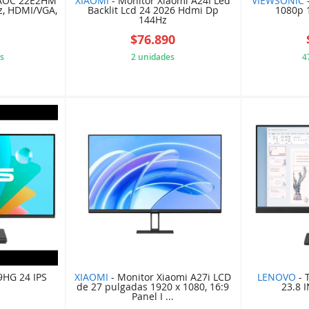
 AOC 22E2HM
XIAOMI
- Monitor Xiaomi A24I Led
VIEWSONIC
Hz, HDMI/VGA,
Backlit Lcd 24 2026 Hdmi Dp
1080p 
144Hz
6
$76.890
s
2 unidades
4
232169Y
K1NVA8P1JP
9HG 24 IPS
XIAOMI
- Monitor Xiaomi A27i LCD
LENOVO
- 
de 27 pulgadas 1920 x 1080, 16:9
23.8
Panel I ...