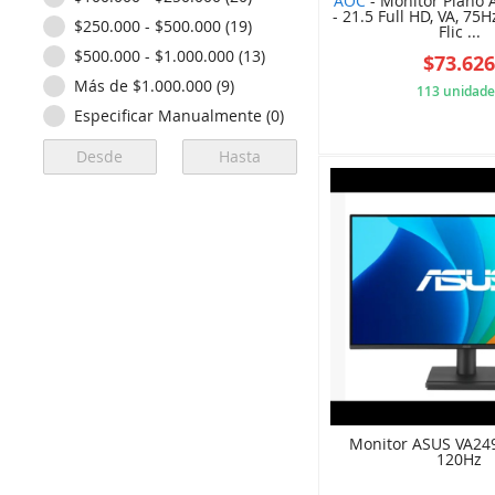
AOC
- Monitor Plano
- 21.5 Full HD, VA, 75
$250.000 - $500.000 (19)
Flic ...
$500.000 - $1.000.000 (13)
$73.62
Más de $1.000.000 (9)
113 unidade
Especificar Manualmente (0)
566
Monitor ASUS VA24
120Hz