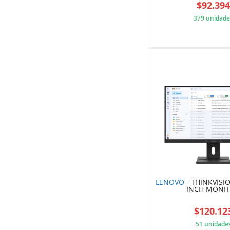
$92.39
379 unidade
A25
LENOVO
- THINKVISIO
INCH MONI
$120.12
51 unidade