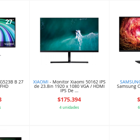
G523B B 27
XIAOMI
- Monitor Xiaomi 50162 IPS
SAMSUN
 FHD
de 23.8in 1920 x 1080 VGA / HDMI
Samsung O
IPS De ...
3
$175.394
s
4 unidades
6
C28655A
9663A31E8D