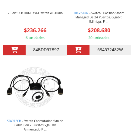
2 Port USB HDMI KVM Switch w/ Audio
HIKVISION
- Switch Hikvision Smart
Managed De 24 Puertos, Gigabit,
8.8mbps, P ...
$236.266
$208.680
6 unidades
20 unidades
84BDD97B97
634572482W
STARTECH
- Switch Conmutador Kvm de
Cable Con 2 Puertos Vga Usb
Alimentado P ...