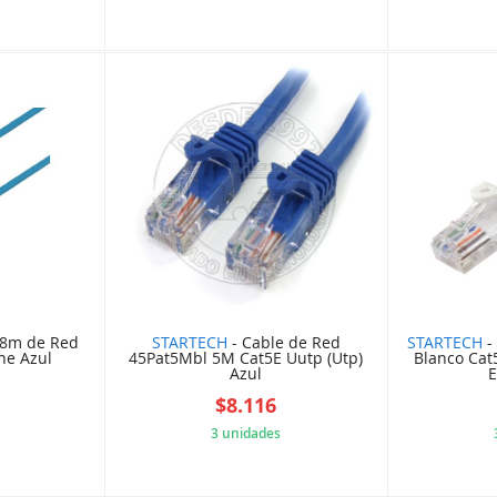
E3F7476
61DWDW29B2
.8m de Red
STARTECH
- Cable de Red
STARTECH
-
he Azul
45Pat5Mbl 5M Cat5E Uutp (Utp)
Blanco Cat
Azul
E
$8.116
3 unidades
EAF3134
5B845A6305