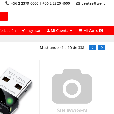
+56 2 2379 0000 | +56 2 2820 4600
ventas@wei.cl
Cotización
Ingresar
Mi Cuenta
Mi Carro
0
Mostrando
41
a
60
de
338