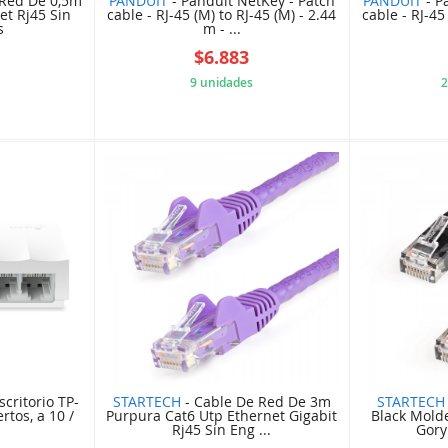
 Red De 0,5m
PANDUIT
- Panduit NetKey - Patch
PANDUIT
- P
et Rj45 Sin
cable - RJ-45 (M) to RJ-45 (M) - 2.44
cable - RJ-45
s
m - ...
$6.883
9 unidades
2
45A4C55
E9C4394B36
scritorio TP-
STARTECH
- Cable De Red De 3m
STARTECH
rtos, a 10 /
Purpura Cat6 Utp Ethernet Gigabit
Black Mold
Rj45 Sin Eng ...
Gory 