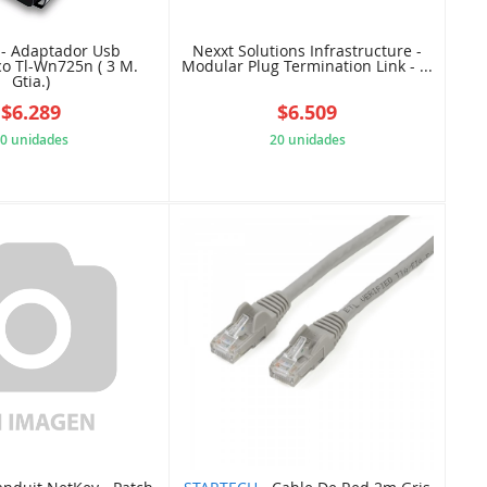
- Adaptador Usb
Nexxt Solutions Infrastructure -
co Tl-Wn725n ( 3 M.
Modular Plug Termination Link - ...
Gtia.)
$6.289
$6.509
0 unidades
20 unidades
TJTPLINK17
0C83B52934