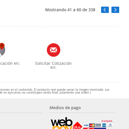
Mostrando
41
a
60
de
338
cación en:
Solicitar Cotización
en:
misiones en el contenido. El producto real puede variar la imagen mostrada. Las
de un ejecutivo, no constituyen venta final, solamente una orden )
Medios de pago