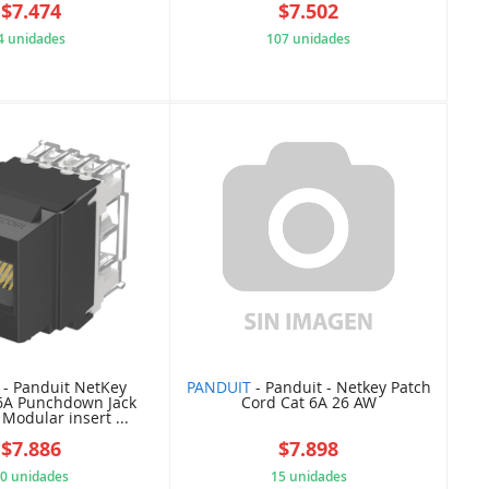
$7.474
$7.502
4 unidades
107 unidades
5B848463B5
5B84C4C1C9
- Panduit NetKey
PANDUIT
- Panduit - Netkey Patch
6A Punchdown Jack
Cord Cat 6A 26 AW
Modular insert ...
$7.886
$7.898
0 unidades
15 unidades