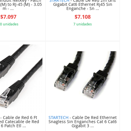
anduit NetKey - Patch
STARTECH
- Cable De Red 2m Gris
 (M) to RJ-45 (M) - 3.05
Gigabit Cat6 Ethernet Rj45 Sin
m - ...
Enganche - Sn ...
$7.097
$7.108
0 unidades
7 unidades
11A12F70E2
5B84C4B394
- Cable de Red 6 Ft
STARTECH
- Cable De Red Ethernet
ed Catecable de Red
Snagless Sin Enganches Cat 6 Cat6
6 Patch Etl ...
Gigabit 3 ...