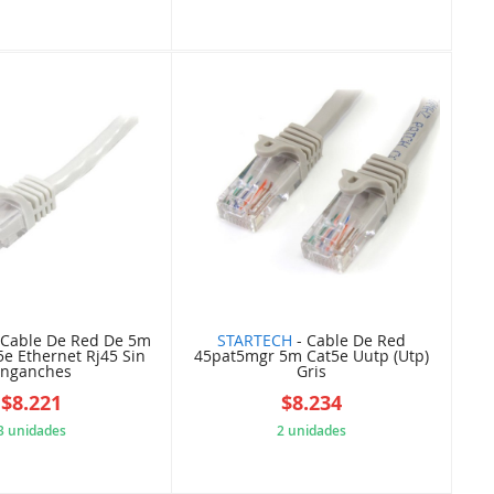
4275D48DCA
61E6167B4B
 Cable De Red De 5m
STARTECH
- Cable De Red
5e Ethernet Rj45 Sin
45pat5mgr 5m Cat5e Uutp (Utp)
nganches
Gris
$8.221
$8.234
3 unidades
2 unidades
5B845A8A45
5B845A723D