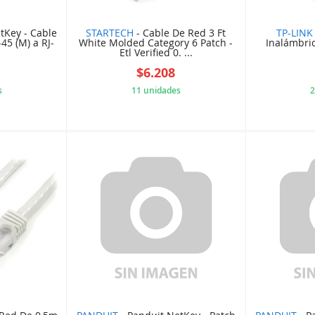
tKey - Cable
STARTECH
- Cable De Red 3 Ft
TP-LINK
45 (M) a RJ-
White Molded Category 6 Patch -
Inalámbri
Etl Verified 0. ...
$6.208
s
11 unidades
2
3D0CCFC
5B848454AF