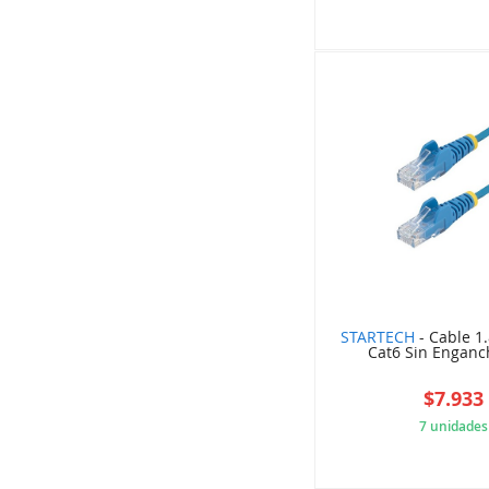
F4F
STARTECH
- Cable 1
Cat6 Sin Enganc
$7.933
7 unidades
996