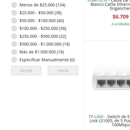
STARTECH
- Cable De
Blanco Cat5e Ethern
Menos de $25.000 (134)
XIAOMI (1)
Enganche
$25.000 - $50.000 (38)
XTECH (3)
$6.709
$50.000 - $100.000 (40)
4 unidades
$100.000 - $250.000 (58)
5B8
$250.000 - $500.000 (32)
$500.000 - $1.000.000 (18)
Más de $1.000.000 (18)
Especificar Manualmente (0)
TP-LINK
- Switch de E
Link LS1005, de 5 Pue
100Mbps