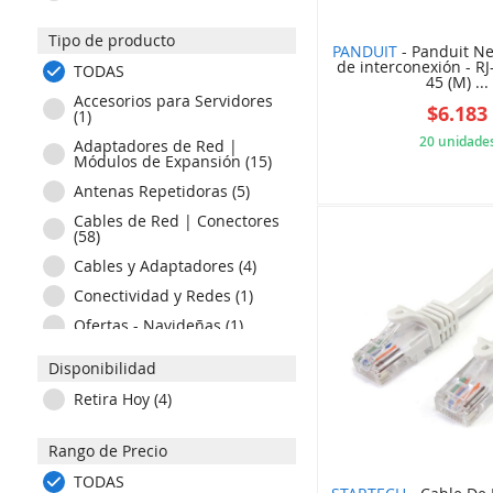
HONEYWELL (2)
Tipo de producto
HP (2)
PANDUIT
- Panduit Ne
de interconexión - RJ-
HPE (3)
TODAS
45 (M) ...
KENSINGTON (1)
Accesorios para Servidores
$6.183
(1)
LENOVO (3)
20 unidade
Adaptadores de Red |
LINKSYS (20)
Módulos de Expansión (15)
D9E
MERAKI (1)
Antenas Repetidoras (5)
NEXXT (15)
Cables de Red | Conectores
(58)
NEXXTSOLUTIONS (2)
Cables y Adaptadores (4)
NOTIFIER (1)
Conectividad y Redes (1)
PANDUIT (47)
Ofertas - Navideñas (1)
STARTECH (38)
Productos en Tránsito (1)
STARTECH (3)
Disponibilidad
Productos en Tránsito (1)
TP-LINK (61)
Retira Hoy (4)
Routers | Puntos de Acceso
TRIPP LITE (1)
(15)
Rango de Precio
UBIQUITI NETWORKS (11)
Switches | Inyectores PoE
(26)
TODAS
WEI (3)