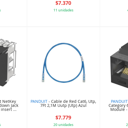
$7.370
s
11 unidades
5B30FA7
5B84C4D84C
t NetKey
PANDUIT
- Cable de Red Cat6, Utp,
PANDUIT
down Jack
7Ft 2,1M Uutp (Utp) Azul
Category 
nsert ...
Module - 
$7.779
s
20 unidades
2