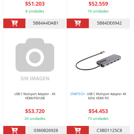
$51.203
$52.559
8 unidades
10 unidades
5B84A4DAB1
5B84DE6942
USB C Multiport Adapter - 4K
STARTECH
- USB C Multiport Adapter 4K
HDMI/PD/USB
60Hz HDMI PD
$53.720
$54.453
20 unidades
73 unidades
0360B26928
C3BD1125C8