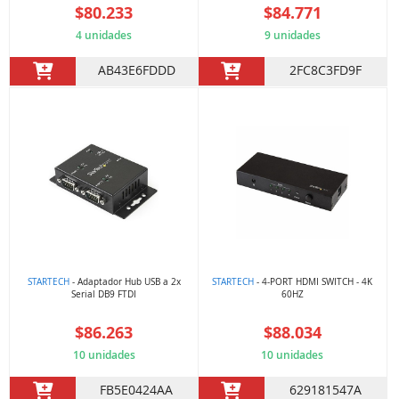
$80.233
$84.771
4 unidades
9 unidades
AB43E6FDDD
2FC8C3FD9F
STARTECH
- Adaptador Hub USB a 2x
STARTECH
- 4-PORT HDMI SWITCH - 4K
Serial DB9 FTDI
60HZ
$86.263
$88.034
10 unidades
10 unidades
FB5E0424AA
629181547A