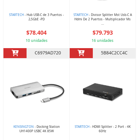
STARTECH
- Hub USB-C de 3 Puertos -
STARTECH
- Divisor Splitter Mst Usb-C A
2,5GbE -PD
Hdmi De 2 Puertos - Multiplicador Ms
...
$78.404
$79.793
10 unidades
16 unidades
C6979AD720
5B84C2CC4C
KENSINGTON
- Docking Station
STARTECH
- HDMI Splitter - 2 Port - 4K
UH1400P USBC 4K 85W
60Hz