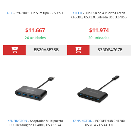
GTC
- BYL-2009 Hub Slim tipo C - 5 en 1
XTECH
- Hub USB de 4 Puertos Xtech
XTC-390, USB 3.0, Entrada USB 3.0/USB-
...
$11.667
$11.974
24 unidades
20 unidades
EB20A8F7BB
335D84767E
KENSINGTON
- Adaptador Multipuerto
KENSINGTON
- POCKETHUB CH1200
HUB Kensington UH4000, USB 3.1 x4
USB-C 4 x USB-A 3.0