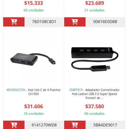
$15.333
$23.689
60 unidades
21 unidades
78D108C8D1
00616E0D8B
KENSINGTON
- Hub Usb C de 4 Puertos
STARTECH
- Adaptador Concentrador
Ch1000
Hub Ladron USB 3.0 Super Speed
Portatil de ...
$31.606
$37.580
10 unidades
96 unidades
6141270WD8
5B84DE9017