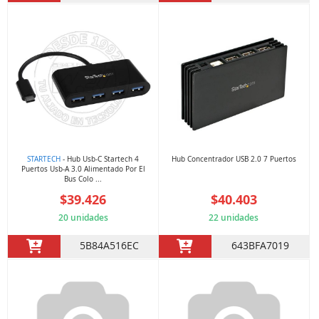
STARTECH
- Hub Usb-C Startech 4
Hub Concentrador USB 2.0 7 Puertos
Puertos Usb-A 3.0 Alimentado Por El
Bus Colo ...
$39.426
$40.403
20 unidades
22 unidades
5B84A516EC
643BFA7019