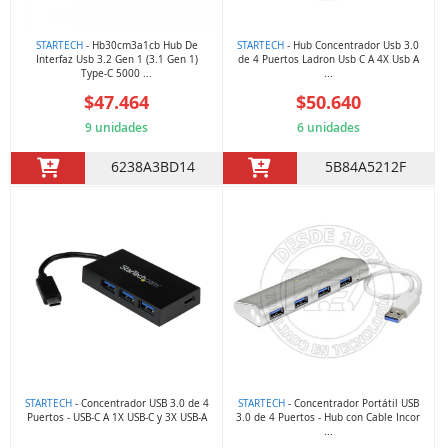
STARTECH
- Hb30cm3a1cb Hub De
STARTECH
- Hub Concentrador Usb 3.0
Interfaz Usb 3.2 Gen 1 (3.1 Gen 1)
de 4 Puertos Ladron Usb C A 4X Usb A
Type-C 5000 ...
...
$47.464
$50.640
9 unidades
6 unidades
6238A3BD14
5B84A5212F
STARTECH
- Concentrador USB 3.0 de 4
STARTECH
- Concentrador Portátil USB
Puertos - USB-C A 1X USB-C y 3X USB-A
3.0 de 4 Puertos - Hub con Cable Incor
...