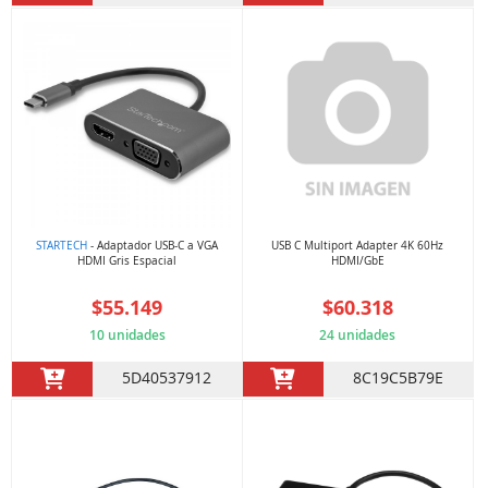
STARTECH
- Adaptador USB-C a VGA
USB C Multiport Adapter 4K 60Hz
HDMI Gris Espacial
HDMI/GbE
$55.149
$60.318
10 unidades
24 unidades
5D40537912
8C19C5B79E