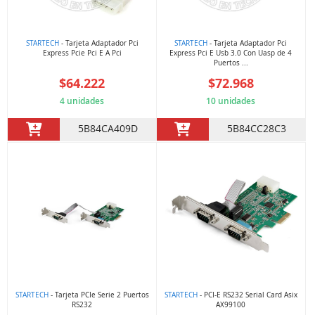
STARTECH
- Tarjeta Adaptador Pci
STARTECH
- Tarjeta Adaptador Pci
Express Pcie Pci E A Pci
Express Pci E Usb 3.0 Con Uasp de 4
Puertos ...
$64.222
$72.968
4 unidades
10 unidades
5B84CA409D
5B84CC28C3
STARTECH
- Tarjeta PCIe Serie 2 Puertos
STARTECH
- PCI-E RS232 Serial Card Asix
RS232
AX99100